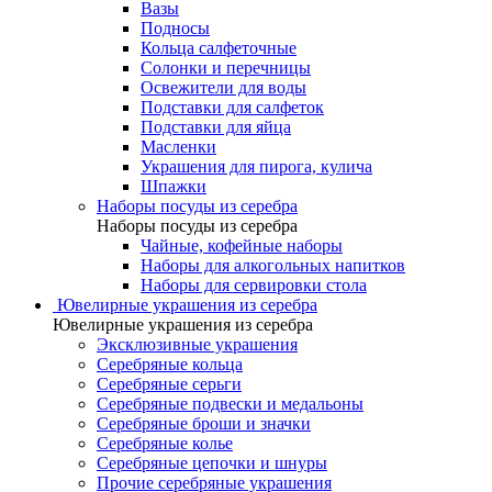
Вазы
Подносы
Кольца салфеточные
Солонки и перечницы
Освежители для воды
Подставки для салфеток
Подставки для яйца
Масленки
Украшения для пирога, кулича
Шпажки
Наборы посуды из серебра
Наборы посуды из серебра
Чайные, кофейные наборы
Наборы для алкогольных напитков
Наборы для сервировки стола
Ювелирные украшения из серебра
Ювелирные украшения из серебра
Эксклюзивные украшения
Серебряные кольца
Серебряные серьги
Серебряные подвески и медальоны
Серебряные броши и значки
Серебряные колье
Серебряные цепочки и шнуры
Прочие серебряные украшения