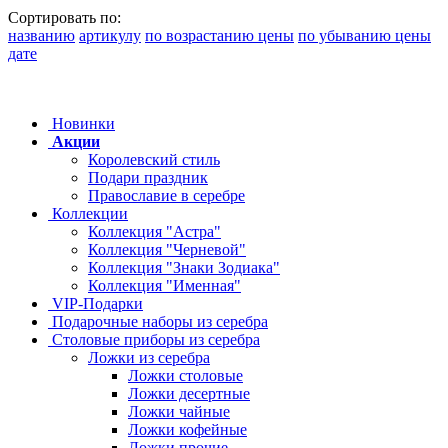
Сортировать по:
названию
артикулу
по возрастанию цены
по убыванию цены
дате
Новинки
Акции
Королевский стиль
Подари праздник
Православие в серебре
Коллекции
Коллекция "Астра"
Коллекция "Черневой"
Коллекция "Знаки Зодиака"
Коллекция "Именная"
VIP-Подарки
Подарочные наборы из серебра
Столовые приборы из серебра
Ложки из серебра
Ложки столовые
Ложки десертные
Ложки чайные
Ложки кофейные
Ложки прочие