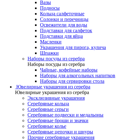
Вазы
Подносы
Кольца салфеточные
Солонки и перечницы
Освежители для воды
Подставки для салфеток
Подставки для яйца
Масленки
Украшения для пирога, кулича
Шпажки
Наборы посуды из серебра
Наборы посуды из серебра
Чайные, кофейные наборы
Наборы для алкогольных напитков
Наборы для сервировки стола
Ювелирные украшения из серебра
Ювелирные украшения из серебра
Эксклюзивные украшения
Серебряные кольца
Серебряные серьги
Серебряные подвески и медальоны
Серебряные броши и значки
Серебряные колье
Серебряные цепочки и шнуры
Прочие серебряные украшения