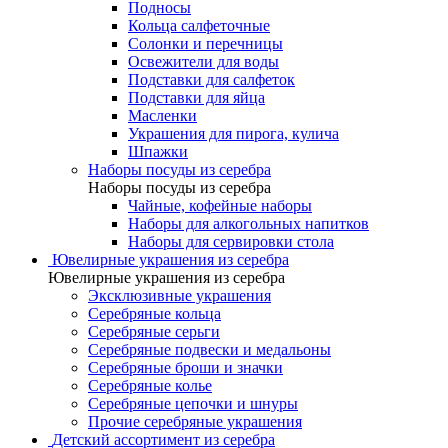
Подносы
Кольца салфеточные
Солонки и перечницы
Освежители для воды
Подставки для салфеток
Подставки для яйца
Масленки
Украшения для пирога, кулича
Шпажки
Наборы посуды из серебра
Наборы посуды из серебра
Чайные, кофейные наборы
Наборы для алкогольных напитков
Наборы для сервировки стола
Ювелирные украшения из серебра
Ювелирные украшения из серебра
Эксклюзивные украшения
Серебряные кольца
Серебряные серьги
Серебряные подвески и медальоны
Серебряные броши и значки
Серебряные колье
Серебряные цепочки и шнуры
Прочие серебряные украшения
Детский ассортимент из серебра