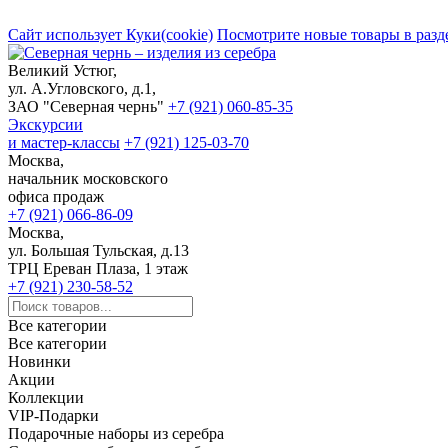
Сайт использует Куки(cookie)
Посмотрите новые товары в разд
Великий Устюг,
ул. А.Угловского, д.1,
ЗАО "Северная чернь"
+7 (921) 060-85-35
Экскурсии
и мастер-классы
+7 (921) 125-03-70
Москва,
начальник московского
офиса продаж
+7 (921) 066-86-09
Москва,
ул. Большая Тульская, д.13
ТРЦ Ереван Плаза, 1 этаж
+7 (921) 230-58-52
Все категории
Все категории
Новинки
Акции
Коллекции
VIP-Подарки
Подарочные наборы из серебра