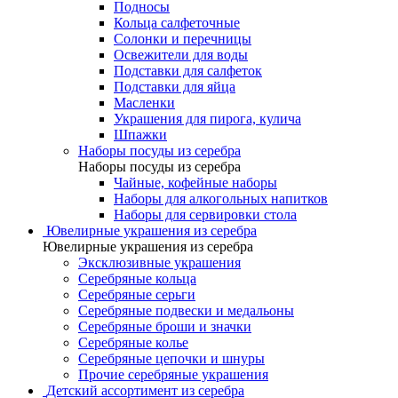
Подносы
Кольца салфеточные
Солонки и перечницы
Освежители для воды
Подставки для салфеток
Подставки для яйца
Масленки
Украшения для пирога, кулича
Шпажки
Наборы посуды из серебра
Наборы посуды из серебра
Чайные, кофейные наборы
Наборы для алкогольных напитков
Наборы для сервировки стола
Ювелирные украшения из серебра
Ювелирные украшения из серебра
Эксклюзивные украшения
Серебряные кольца
Серебряные серьги
Серебряные подвески и медальоны
Серебряные броши и значки
Серебряные колье
Серебряные цепочки и шнуры
Прочие серебряные украшения
Детский ассортимент из серебра