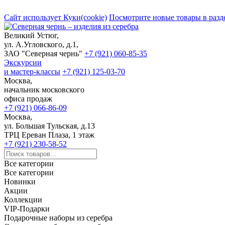
Сайт использует Куки(cookie)
Посмотрите новые товары в разд
Великий Устюг,
ул. А.Угловского, д.1,
ЗАО "Северная чернь"
+7 (921) 060-85-35
Экскурсии
и мастер-классы
+7 (921) 125-03-70
Москва,
начальник московского
офиса продаж
+7 (921) 066-86-09
Москва,
ул. Большая Тульская, д.13
ТРЦ Ереван Плаза, 1 этаж
+7 (921) 230-58-52
Все категории
Все категории
Новинки
Акции
Коллекции
VIP-Подарки
Подарочные наборы из серебра