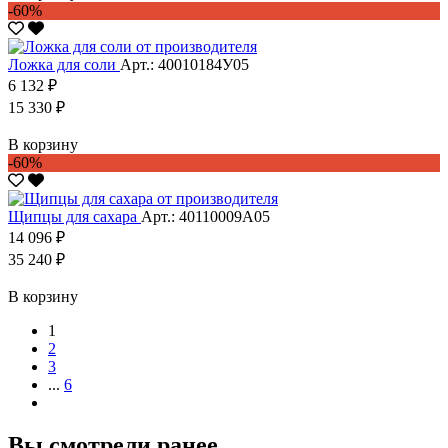
-60%
Ложка для соли
Арт.: 40010184У05
6 132 ₽
15 330 ₽
В корзину
-60%
Щипцы для сахара
Арт.: 40110009А05
14 096 ₽
35 240 ₽
В корзину
1
2
3
...
6
Вы смотрели ранее