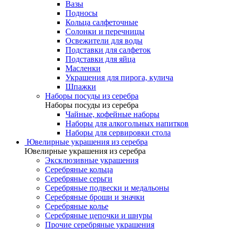
Вазы
Подносы
Кольца салфеточные
Солонки и перечницы
Освежители для воды
Подставки для салфеток
Подставки для яйца
Масленки
Украшения для пирога, кулича
Шпажки
Наборы посуды из серебра
Наборы посуды из серебра
Чайные, кофейные наборы
Наборы для алкогольных напитков
Наборы для сервировки стола
Ювелирные украшения из серебра
Ювелирные украшения из серебра
Эксклюзивные украшения
Серебряные кольца
Серебряные серьги
Серебряные подвески и медальоны
Серебряные броши и значки
Серебряные колье
Серебряные цепочки и шнуры
Прочие серебряные украшения