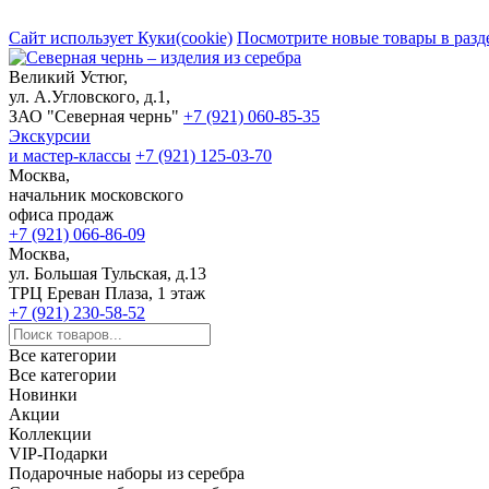
Сайт использует Куки(cookie)
Посмотрите новые товары в разд
Великий Устюг,
ул. А.Угловского, д.1,
ЗАО "Северная чернь"
+7 (921) 060-85-35
Экскурсии
и мастер-классы
+7 (921) 125-03-70
Москва,
начальник московского
офиса продаж
+7 (921) 066-86-09
Москва,
ул. Большая Тульская, д.13
ТРЦ Ереван Плаза, 1 этаж
+7 (921) 230-58-52
Все категории
Все категории
Новинки
Акции
Коллекции
VIP-Подарки
Подарочные наборы из серебра