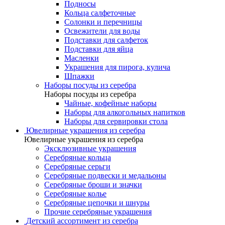
Подносы
Кольца салфеточные
Солонки и перечницы
Освежители для воды
Подставки для салфеток
Подставки для яйца
Масленки
Украшения для пирога, кулича
Шпажки
Наборы посуды из серебра
Наборы посуды из серебра
Чайные, кофейные наборы
Наборы для алкогольных напитков
Наборы для сервировки стола
Ювелирные украшения из серебра
Ювелирные украшения из серебра
Эксклюзивные украшения
Серебряные кольца
Серебряные серьги
Серебряные подвески и медальоны
Серебряные броши и значки
Серебряные колье
Серебряные цепочки и шнуры
Прочие серебряные украшения
Детский ассортимент из серебра