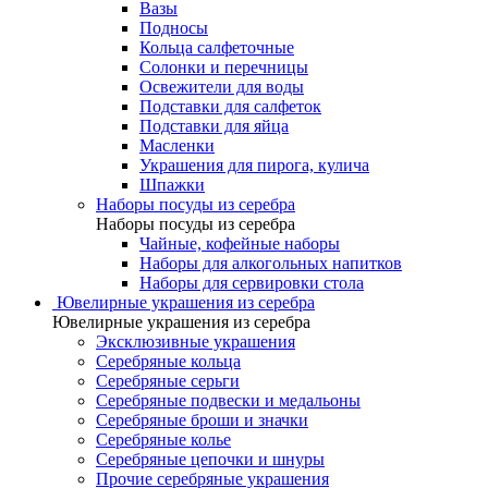
Вазы
Подносы
Кольца салфеточные
Солонки и перечницы
Освежители для воды
Подставки для салфеток
Подставки для яйца
Масленки
Украшения для пирога, кулича
Шпажки
Наборы посуды из серебра
Наборы посуды из серебра
Чайные, кофейные наборы
Наборы для алкогольных напитков
Наборы для сервировки стола
Ювелирные украшения из серебра
Ювелирные украшения из серебра
Эксклюзивные украшения
Серебряные кольца
Серебряные серьги
Серебряные подвески и медальоны
Серебряные броши и значки
Серебряные колье
Серебряные цепочки и шнуры
Прочие серебряные украшения