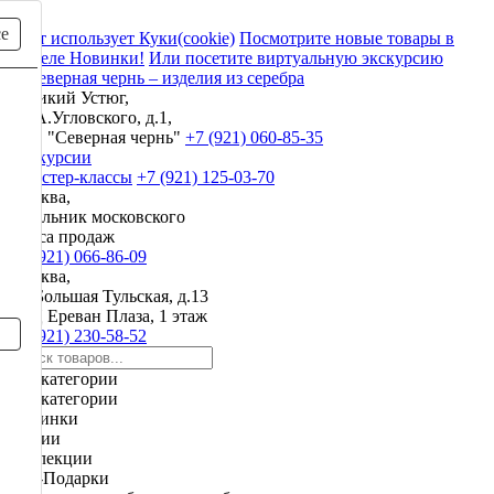
се
Сайт использует Куки(cookie)
Посмотрите новые товары в
разделе Новинки!
Или посетите виртуальную экскурсию
Великий Устюг,
ул. А.Угловского, д.1,
ЗАО "Северная чернь"
+7 (921) 060-85-35
Экскурсии
и мастер-классы
+7 (921) 125-03-70
Москва,
начальник московского
офиса продаж
+7 (921) 066-86-09
Москва,
ул. Большая Тульская, д.13
ТРЦ Ереван Плаза, 1 этаж
+7 (921) 230-58-52
Все категории
Все категории
Новинки
Акции
Коллекции
VIP-Подарки