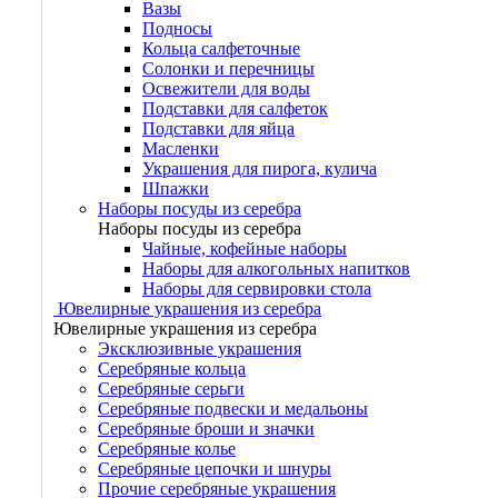
Вазы
Подносы
Кольца салфеточные
Солонки и перечницы
Освежители для воды
Подставки для салфеток
Подставки для яйца
Масленки
Украшения для пирога, кулича
Шпажки
Наборы посуды из серебра
Наборы посуды из серебра
Чайные, кофейные наборы
Наборы для алкогольных напитков
Наборы для сервировки стола
Ювелирные украшения из серебра
Ювелирные украшения из серебра
Эксклюзивные украшения
Серебряные кольца
Серебряные серьги
Серебряные подвески и медальоны
Серебряные броши и значки
Серебряные колье
Серебряные цепочки и шнуры
Прочие серебряные украшения