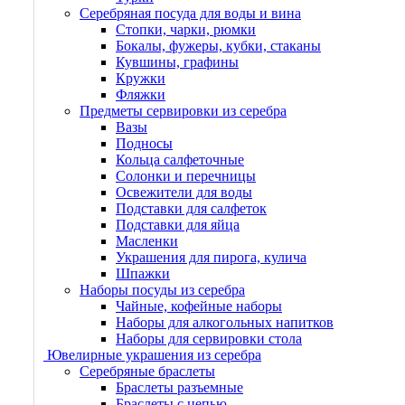
Серебряная посуда для воды и вина
Стопки, чарки, рюмки
Бокалы, фужеры, кубки, стаканы
Кувшины, графины
Кружки
Фляжки
Предметы сервировки из серебра
Вазы
Подносы
Кольца салфеточные
Солонки и перечницы
Освежители для воды
Подставки для салфеток
Подставки для яйца
Масленки
Украшения для пирога, кулича
Шпажки
Наборы посуды из серебра
Чайные, кофейные наборы
Наборы для алкогольных напитков
Наборы для сервировки стола
Ювелирные украшения из серебра
Серебряные браслеты
Браслеты разъемные
Браслеты с цепью