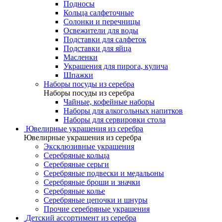
Подносы
Кольца салфеточные
Солонки и перечницы
Освежители для воды
Подставки для салфеток
Подставки для яйца
Масленки
Украшения для пирога, кулича
Шпажки
Наборы посуды из серебра
Наборы посуды из серебра
Чайные, кофейные наборы
Наборы для алкогольных напитков
Наборы для сервировки стола
Ювелирные украшения из серебра
Ювелирные украшения из серебра
Эксклюзивные украшения
Серебряные кольца
Серебряные серьги
Серебряные подвески и медальоны
Серебряные броши и значки
Серебряные колье
Серебряные цепочки и шнуры
Прочие серебряные украшения
Детский ассортимент из серебра