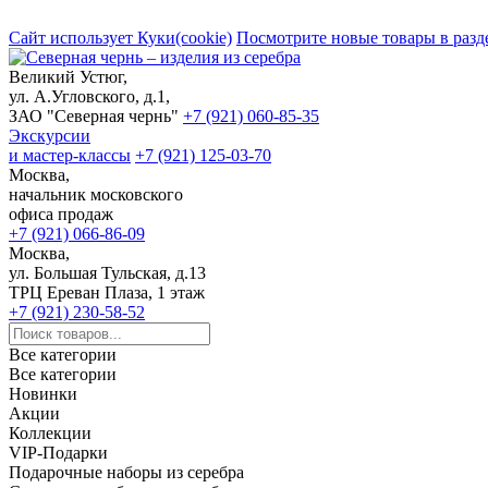
Сайт использует Куки(cookie)
Посмотрите новые товары в разд
Великий Устюг,
ул. А.Угловского, д.1,
ЗАО "Северная чернь"
+7 (921) 060-85-35
Экскурсии
и мастер-классы
+7 (921) 125-03-70
Москва,
начальник московского
офиса продаж
+7 (921) 066-86-09
Москва,
ул. Большая Тульская, д.13
ТРЦ Ереван Плаза, 1 этаж
+7 (921) 230-58-52
Все категории
Все категории
Новинки
Акции
Коллекции
VIP-Подарки
Подарочные наборы из серебра