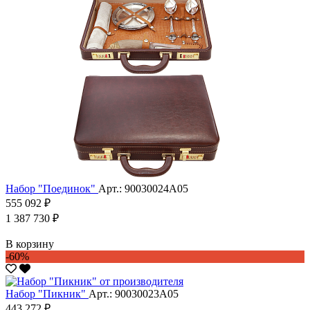
Набор "Поединок"
Арт.: 90030024А05
555 092 ₽
1 387 730 ₽
В корзину
-60%
Набор "Пикник"
Арт.: 90030023А05
443 272 ₽