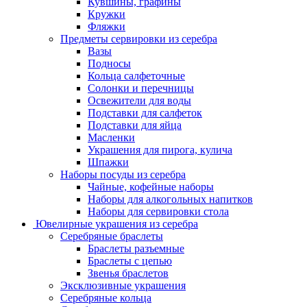
Кувшины, графины
Кружки
Фляжки
Предметы сервировки из серебра
Вазы
Подносы
Кольца салфеточные
Солонки и перечницы
Освежители для воды
Подставки для салфеток
Подставки для яйца
Масленки
Украшения для пирога, кулича
Шпажки
Наборы посуды из серебра
Чайные, кофейные наборы
Наборы для алкогольных напитков
Наборы для сервировки стола
Ювелирные украшения из серебра
Серебряные браслеты
Браслеты разъемные
Браслеты с цепью
Звенья браслетов
Эксклюзивные украшения
Серебряные кольца