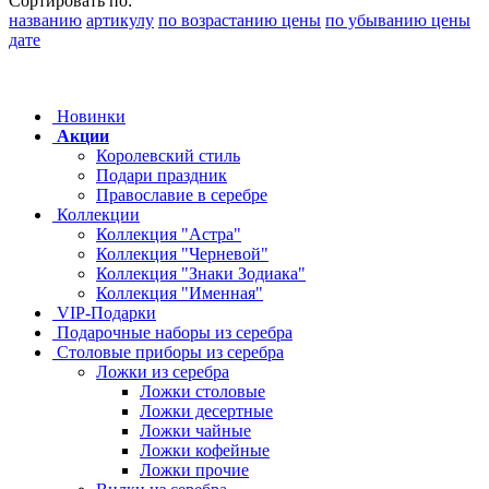
Сортировать по:
названию
артикулу
по возрастанию цены
по убыванию цены
дате
Новинки
Акции
Королевский стиль
Подари праздник
Православие в серебре
Коллекции
Коллекция "Астра"
Коллекция "Черневой"
Коллекция "Знаки Зодиака"
Коллекция "Именная"
VIP-Подарки
Подарочные наборы из серебра
Столовые приборы из серебра
Ложки из серебра
Ложки столовые
Ложки десертные
Ложки чайные
Ложки кофейные
Ложки прочие