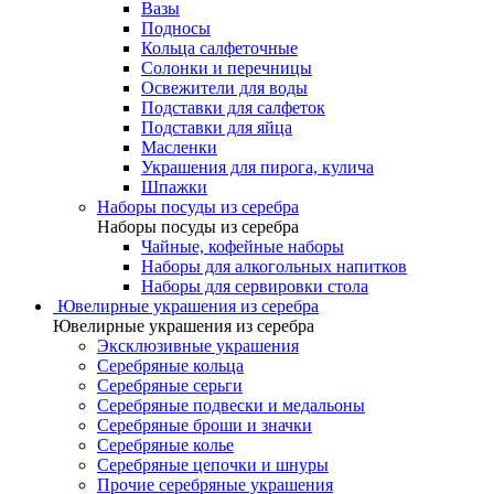
Вазы
Подносы
Кольца салфеточные
Солонки и перечницы
Освежители для воды
Подставки для салфеток
Подставки для яйца
Масленки
Украшения для пирога, кулича
Шпажки
Наборы посуды из серебра
Наборы посуды из серебра
Чайные, кофейные наборы
Наборы для алкогольных напитков
Наборы для сервировки стола
Ювелирные украшения из серебра
Ювелирные украшения из серебра
Эксклюзивные украшения
Серебряные кольца
Серебряные серьги
Серебряные подвески и медальоны
Серебряные броши и значки
Серебряные колье
Серебряные цепочки и шнуры
Прочие серебряные украшения