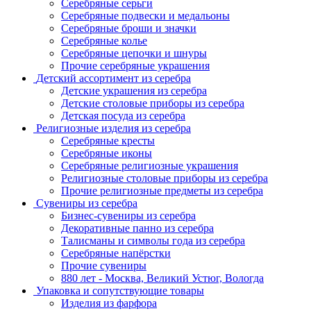
Серебряные серьги
Серебряные подвески и медальоны
Серебряные броши и значки
Серебряные колье
Серебряные цепочки и шнуры
Прочие серебряные украшения
Детский ассортимент из серебра
Детские украшения из серебра
Детские столовые приборы из серебра
Детская посуда из серебра
Религиозные изделия из серебра
Серебряные кресты
Серебряные иконы
Серебряные религиозные украшения
Религиозные столовые приборы из серебра
Прочие религиозные предметы из серебра
Сувениры из серебра
Бизнес-сувениры из серебра
Декоративные панно из серебра
Талисманы и символы года из серебра
Серебряные напёрстки
Прочие сувениры
880 лет - Москва, Великий Устюг, Вологда
Упаковка и сопутствующие товары
Изделия из фарфора