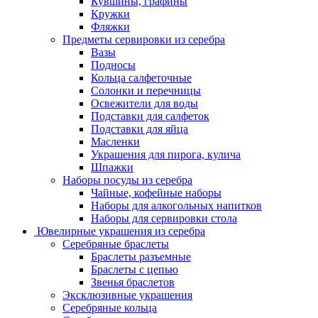
Кувшины, графины
Кружки
Фляжки
Предметы сервировки из серебра
Вазы
Подносы
Кольца салфеточные
Солонки и перечницы
Освежители для воды
Подставки для салфеток
Подставки для яйца
Масленки
Украшения для пирога, кулича
Шпажки
Наборы посуды из серебра
Чайные, кофейные наборы
Наборы для алкогольных напитков
Наборы для сервировки стола
Ювелирные украшения из серебра
Серебряные браслеты
Браслеты разъемные
Браслеты с цепью
Звенья браслетов
Эксклюзивные украшения
Серебряные кольца