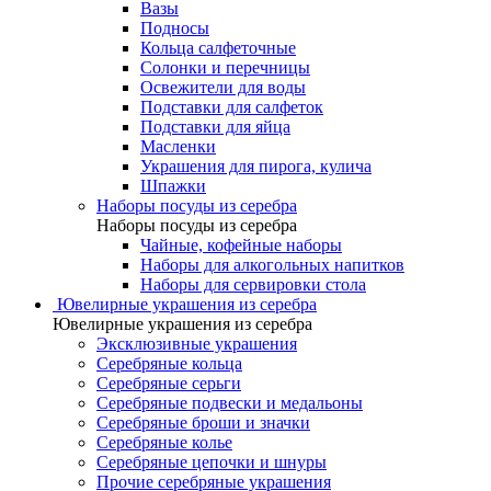
Вазы
Подносы
Кольца салфеточные
Солонки и перечницы
Освежители для воды
Подставки для салфеток
Подставки для яйца
Масленки
Украшения для пирога, кулича
Шпажки
Наборы посуды из серебра
Наборы посуды из серебра
Чайные, кофейные наборы
Наборы для алкогольных напитков
Наборы для сервировки стола
Ювелирные украшения из серебра
Ювелирные украшения из серебра
Эксклюзивные украшения
Серебряные кольца
Серебряные серьги
Серебряные подвески и медальоны
Серебряные броши и значки
Серебряные колье
Серебряные цепочки и шнуры
Прочие серебряные украшения