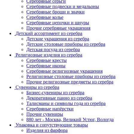
Серебряные серьги
Серебряные подвески и медальоны
Серебряные броши и значки
Серебряные колье
Серебряные цепочки и шнуры
Прочие серебряные украшения
Детский ассортимент из серебра
Детские украшения из серебра
Детские столовые приборы из серебра
Детская посуда из серебра
Религиозные изделия из серебра
Серебряные кресты
Серебряные иконы
Серебряные религиозные украшения
Религиозные столовые приборы из серебра
Прочие религиозные предметы из серебра
Сувениры из серебра
Бизнес-сувениры из серебра
Декоративные панно из серебра
Талисманы и символы года из серебра
Серебряные напёрстки
Прочие сувениры
880 лет - Москва, Великий Устюг, Вологда
Упаковка и сопутствующие товары
Изделия из фарфора