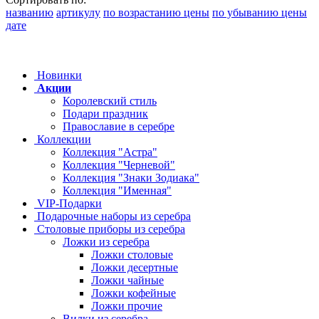
названию
артикулу
по возрастанию цены
по убыванию цены
дате
Новинки
Акции
Королевский стиль
Подари праздник
Православие в серебре
Коллекции
Коллекция "Астра"
Коллекция "Черневой"
Коллекция "Знаки Зодиака"
Коллекция "Именная"
VIP-Подарки
Подарочные наборы из серебра
Столовые приборы из серебра
Ложки из серебра
Ложки столовые
Ложки десертные
Ложки чайные
Ложки кофейные
Ложки прочие
Вилки из серебра