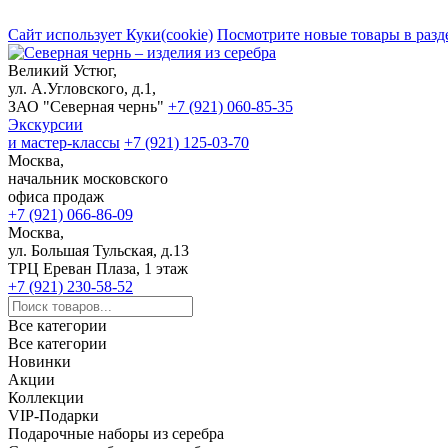
Сайт использует Куки(cookie)
Посмотрите новые товары в разд
Великий Устюг,
ул. А.Угловского, д.1,
ЗАО "Северная чернь"
+7 (921) 060-85-35
Экскурсии
и мастер-классы
+7 (921) 125-03-70
Москва,
начальник московского
офиса продаж
+7 (921) 066-86-09
Москва,
ул. Большая Тульская, д.13
ТРЦ Ереван Плаза, 1 этаж
+7 (921) 230-58-52
Все категории
Все категории
Новинки
Акции
Коллекции
VIP-Подарки
Подарочные наборы из серебра