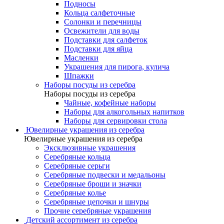
Подносы
Кольца салфеточные
Солонки и перечницы
Освежители для воды
Подставки для салфеток
Подставки для яйца
Масленки
Украшения для пирога, кулича
Шпажки
Наборы посуды из серебра
Наборы посуды из серебра
Чайные, кофейные наборы
Наборы для алкогольных напитков
Наборы для сервировки стола
Ювелирные украшения из серебра
Ювелирные украшения из серебра
Эксклюзивные украшения
Серебряные кольца
Серебряные серьги
Серебряные подвески и медальоны
Серебряные броши и значки
Серебряные колье
Серебряные цепочки и шнуры
Прочие серебряные украшения
Детский ассортимент из серебра