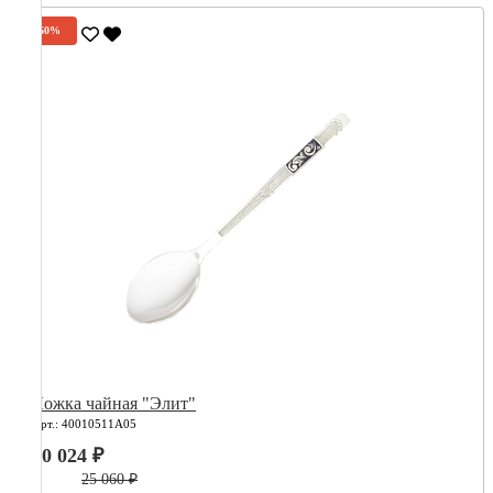
-60%
Ложка чайная "Элит"
Арт.: 40010511А05
10 024 ₽
25 060 ₽