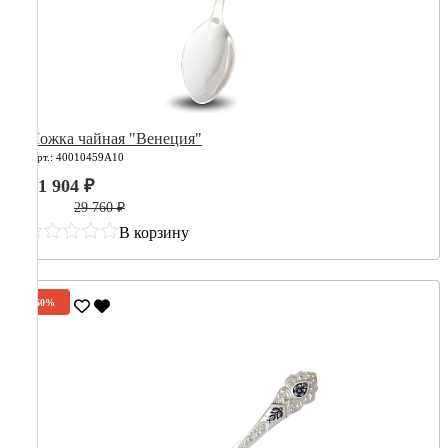
Ложка чайная "Венеция"
Арт.: 40010459А10
11 904 ₽
29 760 ₽
В корзину
-60%