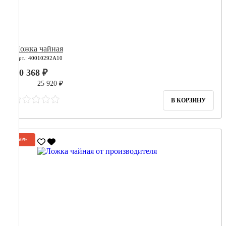
Ложка чайная
Арт.: 40010292А10
10 368 ₽
25 920 ₽
В КОРЗИНУ
-60%