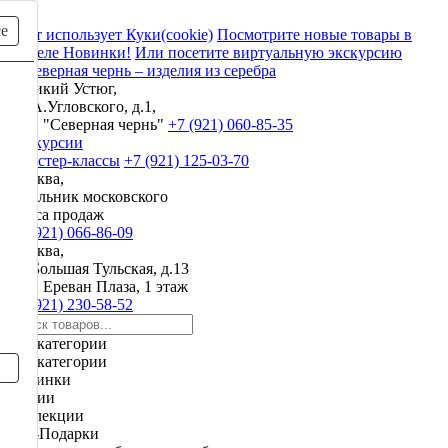
се
Сайт использует Куки(cookie)
Посмотрите новые товары в
разделе Новинки!
Или посетите виртуальную экскурсию
Великий Устюг,
ул. А.Угловского, д.1,
ЗАО "Северная чернь"
+7 (921) 060-85-35
Экскурсии
и мастер-классы
+7 (921) 125-03-70
Москва,
начальник московского
офиса продаж
+7 (921) 066-86-09
Москва,
ул. Большая Тульская, д.13
ТРЦ Ереван Плаза, 1 этаж
+7 (921) 230-58-52
Все категории
Все категории
Новинки
Акции
Коллекции
VIP-Подарки