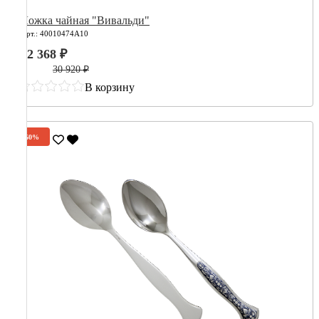
Ложка чайная "Вивальди"
Арт.: 40010474А10
12 368 ₽
30 920 ₽
В корзину
-60%