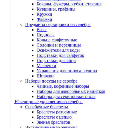
Бокалы, фужеры, кубки, стаканы
Кувшины, графины
Кружки
Фляжки
Предметы сервировки из серебра
Вазы
Подносы
Кольца салфеточные
Солонки и перечницы
Освежители для воды
Подставки для салфеток
Подставки для яйца
Масленки
Украшения для пирога, кулича
Шпажки
Наборы посуды из серебра
Чайные, кофейные наборы
Наборы для алкогольных напитков
Наборы для сервировки стола
Ювелирные украшения из серебра
Серебряные браслеты
Браслеты разъемные
Браслеты с цепью
Звенья браслетов
Эксклюзивные украшения