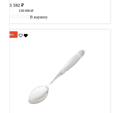
55 592 ₽
138 980 ₽
В корзину
-60%