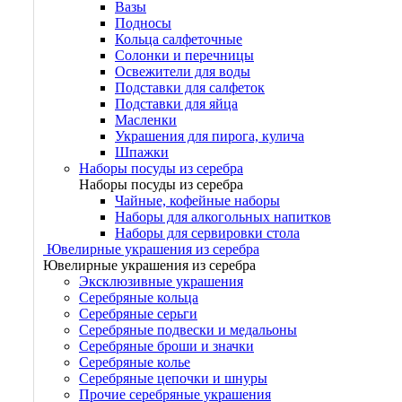
Вазы
Подносы
Кольца салфеточные
Солонки и перечницы
Освежители для воды
Подставки для салфеток
Подставки для яйца
Масленки
Украшения для пирога, кулича
Шпажки
Наборы посуды из серебра
Наборы посуды из серебра
Чайные, кофейные наборы
Наборы для алкогольных напитков
Наборы для сервировки стола
Ювелирные украшения из серебра
Ювелирные украшения из серебра
Эксклюзивные украшения
Серебряные кольца
Серебряные серьги
Серебряные подвески и медальоны
Серебряные броши и значки
Серебряные колье
Серебряные цепочки и шнуры
Прочие серебряные украшения