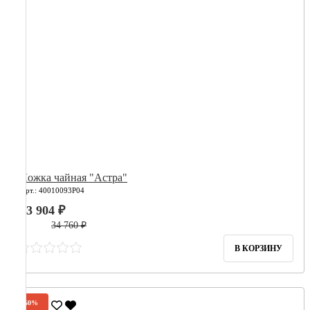
Ложка чайная "Астра"
Арт.: 40010093Р04
13 904 ₽
34 760 ₽
В КОРЗИНУ
-60%