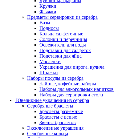
Кувшины, графины
Кружки
Фляжки
Предметы сервировки из серебра
Вазы
Подносы
Кольца салфеточные
Солонки и перечницы
Освежители для воды
Подставки для салфеток
Подставки для яйца
Масленки
Украшения для пирога, кулича
Шпажки
Наборы посуды из серебра
Чайные, кофейные наборы
Наборы для алкогольных напитков
Наборы для сервировки стола
Ювелирные украшения из серебра
Серебряные браслеты
Браслеты разъемные
Браслеты с цепью
Звенья браслетов
Эксклюзивные украшения
Серебряные кольца