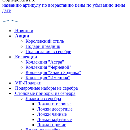
названию
артикулу
по возрастанию цены
по убыванию цены
дате
Новинки
Акции
Королевский стиль
Подари праздник
Православие в серебре
Коллекции
Коллекция "Астра"
Коллекция "Черневой"
Коллекция "Знаки Зодиака"
Коллекция "Именная"
VIP-Подарки
Подарочные наборы из серебра
Столовые приборы из серебра
Ложки из серебра
Ложки столовые
Ложки десертные
Ложки чайные
Ложки кофейные
Ложки прочие
Вилки из серебра