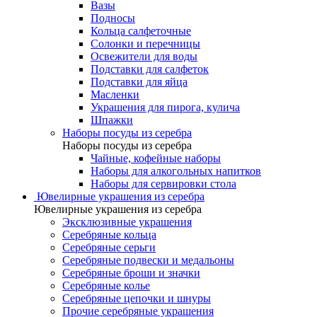
Вазы
Подносы
Кольца салфеточные
Солонки и перечницы
Освежители для воды
Подставки для салфеток
Подставки для яйца
Масленки
Украшения для пирога, кулича
Шпажки
Наборы посуды из серебра
Наборы посуды из серебра
Чайные, кофейные наборы
Наборы для алкогольных напитков
Наборы для сервировки стола
Ювелирные украшения из серебра
Ювелирные украшения из серебра
Эксклюзивные украшения
Серебряные кольца
Серебряные серьги
Серебряные подвески и медальоны
Серебряные броши и значки
Серебряные колье
Серебряные цепочки и шнуры
Прочие серебряные украшения