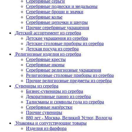
Серебряные серьги
Серебряные подвески и медальоны
Серебряные броши и значки
Серебряные колье
Серебряные цепочки и шнуры
Прочие серебряные украшения
Детский ассортимент из серебра
Детские украшения из серебра
Детские столовые приборы из серебра
Детская посуда из серебра
Религиозные изделия из серебра
Серебряные кресты
Серебряные иконы
Серебряные религиозные украшения
Религиозные столовые приборы из серебра
Прочие религиозные предметы из серебра
Сувениры из серебра
Бизнес-сувениры из серебра
Декоративные панно из серебра
Талисманы и символы года из серебра
Серебряные напёрстки
Прочие сувениры
880 лет - Москва, Великий Устюг, Вологда
Упаковка и сопутствующие товары
Изделия из фарфора