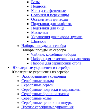
Вазы
Подносы
Кольца салфеточные
Солонки и перечницы
Освежители для воды
Подставки для салфеток
Подставки для яйца
Масленки
Украшения для пирога, кулича
Шпажки
Наборы посуды из серебра
Наборы посуды из серебра
Чайные, кофейные наборы
Наборы для алкогольных напитков
Наборы для сервировки стола
Ювелирные украшения из серебра
Ювелирные украшения из серебра
Эксклюзивные украшения
Серебряные кольца
Серебряные серьги
Серебряные подвески и медальоны
Серебряные броши и значки
Серебряные колье
Серебряные цепочки и шнуры
Прочие серебряные украшения