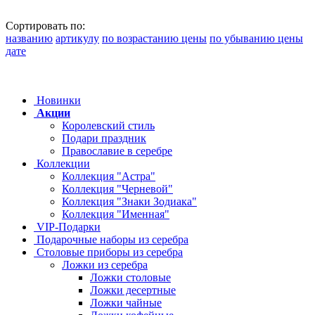
Сортировать по:
названию
артикулу
по возрастанию цены
по убыванию цены
дате
Новинки
Акции
Королевский стиль
Подари праздник
Православие в серебре
Коллекции
Коллекция "Астра"
Коллекция "Черневой"
Коллекция "Знаки Зодиака"
Коллекция "Именная"
VIP-Подарки
Подарочные наборы из серебра
Столовые приборы из серебра
Ложки из серебра
Ложки столовые
Ложки десертные
Ложки чайные