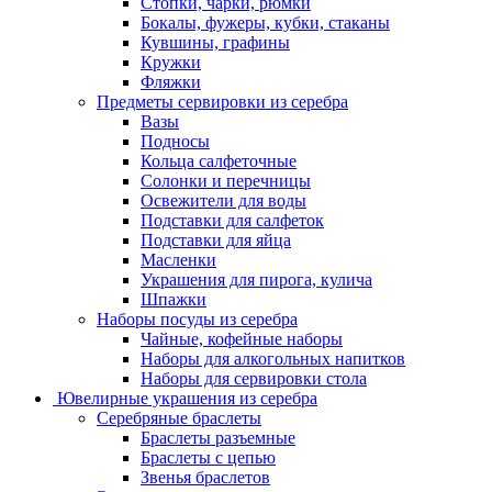
Стопки, чарки, рюмки
Бокалы, фужеры, кубки, стаканы
Кувшины, графины
Кружки
Фляжки
Предметы сервировки из серебра
Вазы
Подносы
Кольца салфеточные
Солонки и перечницы
Освежители для воды
Подставки для салфеток
Подставки для яйца
Масленки
Украшения для пирога, кулича
Шпажки
Наборы посуды из серебра
Чайные, кофейные наборы
Наборы для алкогольных напитков
Наборы для сервировки стола
Ювелирные украшения из серебра
Серебряные браслеты
Браслеты разъемные
Браслеты с цепью
Звенья браслетов