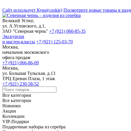
Сайт использует Куки(cookie)
Посмотрите новые товары в разд
Великий Устюг,
ул. А.Угловского, д.1,
ЗАО "Северная чернь"
+7 (921) 060-85-35
Экскурсии
и мастер-классы
+7 (921) 125-03-70
Москва,
начальник московского
офиса продаж
+7 (921) 066-86-09
Москва,
ул. Большая Тульская, д.13
ТРЦ Ереван Плаза, 1 этаж
+7 (921) 230-58-52
Все категории
Все категории
Новинки
Акции
Коллекции
VIP-Подарки
Подарочные наборы из серебра