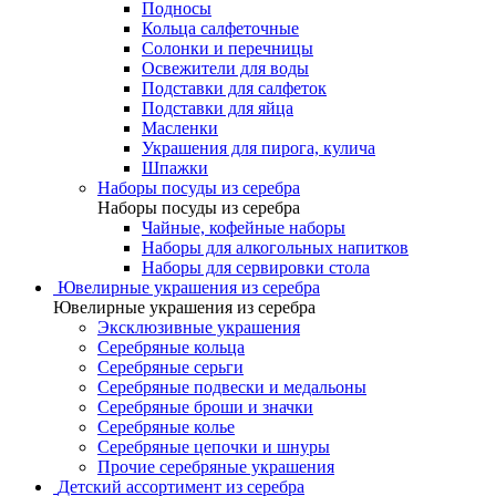
Подносы
Кольца салфеточные
Солонки и перечницы
Освежители для воды
Подставки для салфеток
Подставки для яйца
Масленки
Украшения для пирога, кулича
Шпажки
Наборы посуды из серебра
Наборы посуды из серебра
Чайные, кофейные наборы
Наборы для алкогольных напитков
Наборы для сервировки стола
Ювелирные украшения из серебра
Ювелирные украшения из серебра
Эксклюзивные украшения
Серебряные кольца
Серебряные серьги
Серебряные подвески и медальоны
Серебряные броши и значки
Серебряные колье
Серебряные цепочки и шнуры
Прочие серебряные украшения
Детский ассортимент из серебра