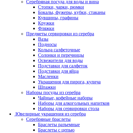
Серебряная посуда для воды и вина
Стопки, чарки, рюмки
Бокалы, фужеры, кубки, стаканы
Кувшины, графины
Кружки
Фляжки
Предметы сервировки из серебра
Вазы
Подносы
Кольца салфеточные
Солонки и перечницы
Освежители для воды
Подставки для салфеток
Подставки для яйца
Масленки
Украшения для пирога, кулича
Шпажки
Наборы посуды из серебра
Чайные, кофейные наборы
Наборы для алкогольных напитков
Наборы для сервировки стола
Ювелирные украшения из серебра
Серебряные браслеты
Браслеты разъемные
Браслеты с цепью