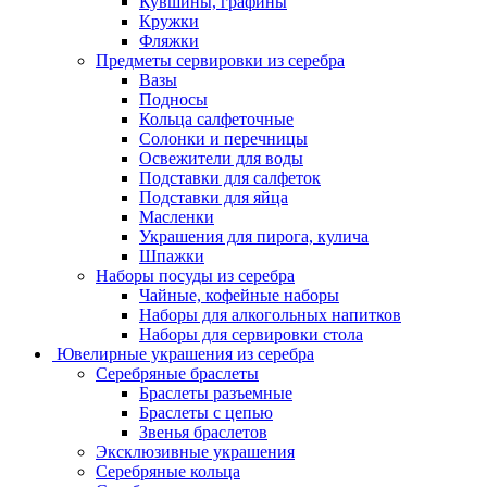
Кувшины, графины
Кружки
Фляжки
Предметы сервировки из серебра
Вазы
Подносы
Кольца салфеточные
Солонки и перечницы
Освежители для воды
Подставки для салфеток
Подставки для яйца
Масленки
Украшения для пирога, кулича
Шпажки
Наборы посуды из серебра
Чайные, кофейные наборы
Наборы для алкогольных напитков
Наборы для сервировки стола
Ювелирные украшения из серебра
Серебряные браслеты
Браслеты разъемные
Браслеты с цепью
Звенья браслетов
Эксклюзивные украшения
Серебряные кольца