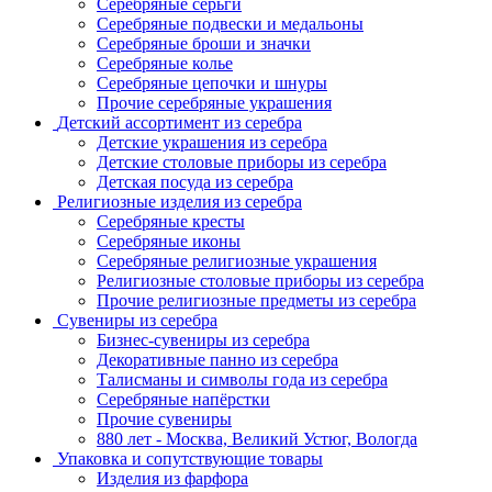
Серебряные серьги
Серебряные подвески и медальоны
Серебряные броши и значки
Серебряные колье
Серебряные цепочки и шнуры
Прочие серебряные украшения
Детский ассортимент из серебра
Детские украшения из серебра
Детские столовые приборы из серебра
Детская посуда из серебра
Религиозные изделия из серебра
Серебряные кресты
Серебряные иконы
Серебряные религиозные украшения
Религиозные столовые приборы из серебра
Прочие религиозные предметы из серебра
Сувениры из серебра
Бизнес-сувениры из серебра
Декоративные панно из серебра
Талисманы и символы года из серебра
Серебряные напёрстки
Прочие сувениры
880 лет - Москва, Великий Устюг, Вологда
Упаковка и сопутствующие товары
Изделия из фарфора