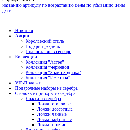
названию
артикулу
по возрастанию цены
по убыванию цены
дате
Новинки
Акции
Королевский стиль
Подари праздник
Православие в серебре
Коллекции
Коллекция "Астра"
Коллекция "Черневой"
Коллекция "Знаки Зодиака"
Коллекция "Именная"
VIP-Подарки
Подарочные наборы из серебра
Столовые приборы из серебра
Ложки из серебра
Ложки столовые
Ложки десертные
Ложки чайные
Ложки кофейные
Ложки прочие
Вилки из серебра