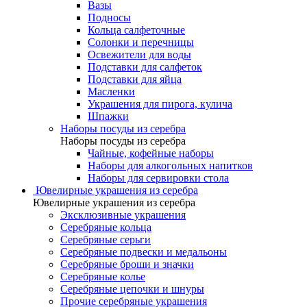
Вазы
Подносы
Кольца салфеточные
Солонки и перечницы
Освежители для воды
Подставки для салфеток
Подставки для яйца
Масленки
Украшения для пирога, кулича
Шпажки
Наборы посуды из серебра
Наборы посуды из серебра
Чайные, кофейные наборы
Наборы для алкогольных напитков
Наборы для сервировки стола
Ювелирные украшения из серебра
Ювелирные украшения из серебра
Эксклюзивные украшения
Серебряные кольца
Серебряные серьги
Серебряные подвески и медальоны
Серебряные броши и значки
Серебряные колье
Серебряные цепочки и шнуры
Прочие серебряные украшения