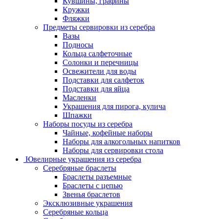
Кувшины, графины
Кружки
Фляжки
Предметы сервировки из серебра
Вазы
Подносы
Кольца салфеточные
Солонки и перечницы
Освежители для воды
Подставки для салфеток
Подставки для яйца
Масленки
Украшения для пирога, кулича
Шпажки
Наборы посуды из серебра
Чайные, кофейные наборы
Наборы для алкогольных напитков
Наборы для сервировки стола
Ювелирные украшения из серебра
Серебряные браслеты
Браслеты разъемные
Браслеты с цепью
Звенья браслетов
Эксклюзивные украшения
Серебряные кольца