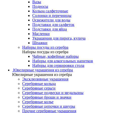
Вазы
Подносы
Кольца салфеточные
Солонки и перечницы
Освежители для воды
Подставки для салфеток
Подставки для яйца
Масленки
Украшения для пирога, кулича
Шпажки
Наборы посуды из серебра
Наборы посуды из серебра
Чайные, кофейные наборы
Наборы для алкогольных напитков
Наборы для сервировки стола
Ювелирные украшения из серебра
Ювелирные украшения из серебра
Эксклюзивные украшения
Серебряные кольца
Серебряные серьги
Серебряные подвески и медальоны
Серебряные броши и значки
Серебряные колье
Серебряные цепочки и шнуры
Прочие серебряные украшения