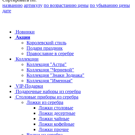
названию
артикулу
по возрастанию цены
по убыванию цены
дате
Новинки
Акции
Королевский стиль
Подари праздник
Православие в серебре
Коллекции
Коллекция "Астра"
Коллекция "Черневой"
Коллекция "Знаки Зодиака"
Коллекция "Именная"
VIP-Подарки
Подарочные наборы из серебра
Столовые приборы из серебра
Ложки из серебра
Ложки столовые
Ложки десертные
Ложки чайные
Ложки кофейные
Ложки прочие
Вилки из серебра