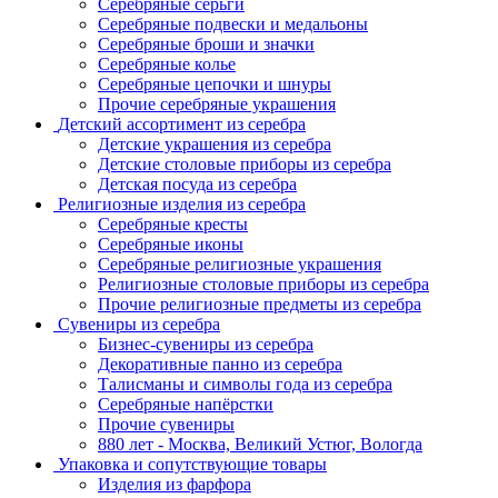
Серебряные серьги
Серебряные подвески и медальоны
Серебряные броши и значки
Серебряные колье
Серебряные цепочки и шнуры
Прочие серебряные украшения
Детский ассортимент из серебра
Детские украшения из серебра
Детские столовые приборы из серебра
Детская посуда из серебра
Религиозные изделия из серебра
Серебряные кресты
Серебряные иконы
Серебряные религиозные украшения
Религиозные столовые приборы из серебра
Прочие религиозные предметы из серебра
Сувениры из серебра
Бизнес-сувениры из серебра
Декоративные панно из серебра
Талисманы и символы года из серебра
Серебряные напёрстки
Прочие сувениры
880 лет - Москва, Великий Устюг, Вологда
Упаковка и сопутствующие товары
Изделия из фарфора