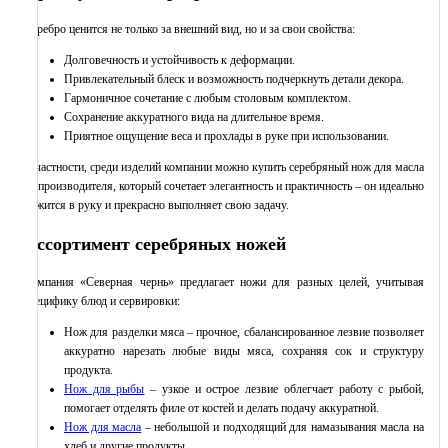
Серебро ценится не только за внешний вид, но и за свои свойства:
Долговечность и устойчивость к деформации.
Привлекательный блеск и возможность подчеркнуть детали декора.
Гармоничное сочетание с любым столовым комплектом.
Сохранение аккуратного вида на длительное время.
Приятное ощущение веса и прохлады в руке при использовании.
В частности, среди изделий компании можно купить серебряный нож для масла
от производителя, который сочетает элегантность и практичность – он идеально
ложится в руку и прекрасно выполняет свою задачу.
Ассортимент серебряных ножей
Компания «Северная чернь» предлагает ножи для разных целей, учитывая
специфику блюд и сервировки:
Нож для разделки мяса – прочное, сбалансированное лезвие позволяет
аккуратно нарезать любые виды мяса, сохраняя сок и структуру
продукта.
Нож для рыбы
– узкое и острое лезвие облегчает работу с рыбой,
помогает отделять филе от костей и делать подачу аккуратной.
Нож для масла
– небольшой и подходящий для намазывания масла на
хлеб и другие продукты.