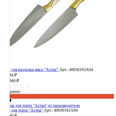
Нож для разделки мяса "Астра"
Арт.: 40030163А04
70 784 ₽
176 960 ₽
В корзину
-60%
Нож для торта "Астра"
Арт.: 40030162А04
99 840 ₽