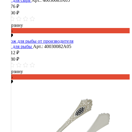
Нож для сыра
Арт.: 40030083А05
13 876 ₽
34 690 ₽
В корзину
-60%
Нож для рыбы
Арт.: 40030082А05
16 512 ₽
41 280 ₽
В корзину
-60%