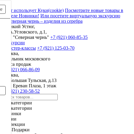
се
Сайт использует Куки(cookie)
Посмотрите новые товары в
разделе Новинки!
Или посетите виртуальную экскурсию
Великий Устюг,
ул. А.Угловского, д.1,
ЗАО "Северная чернь"
+7 (921) 060-85-35
Экскурсии
и мастер-классы
+7 (921) 125-03-70
Москва,
начальник московского
офиса продаж
+7 (921) 066-86-09
Москва,
ул. Большая Тульская, д.13
ТРЦ Ереван Плаза, 1 этаж
+7 (921) 230-58-52
Все категории
Все категории
Новинки
Акции
Коллекции
VIP-Подарки