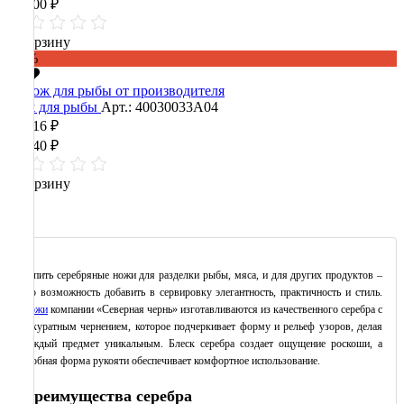
96 000 ₽
В корзину
-60%
Нож для рыбы
Арт.: 40030033А04
18 216 ₽
45 540 ₽
В корзину
Купить серебряные ножи для разделки рыбы, мяса, и для других продуктов –
это возможность добавить в сервировку элегантность, практичность и стиль.
Ножи
компании «Северная чернь» изготавливаются из качественного серебра с
аккуратным чернением, которое подчеркивает форму и рельеф узоров, делая
каждый предмет уникальным. Блеск серебра создает ощущение роскоши, а
удобная форма рукояти обеспечивает комфортное использование.
Преимущества серебра