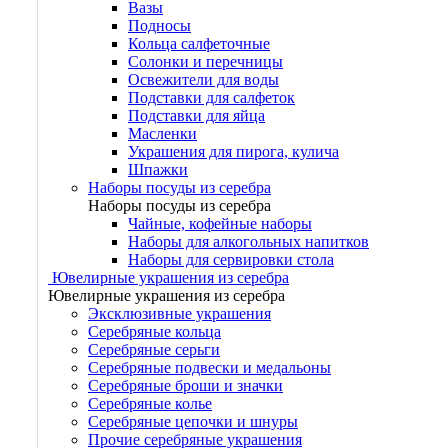
Вазы
Подносы
Кольца салфеточные
Солонки и перечницы
Освежители для воды
Подставки для салфеток
Подставки для яйца
Масленки
Украшения для пирога, кулича
Шпажки
Наборы посуды из серебра
Наборы посуды из серебра
Чайные, кофейные наборы
Наборы для алкогольных напитков
Наборы для сервировки стола
Ювелирные украшения из серебра
Ювелирные украшения из серебра
Эксклюзивные украшения
Серебряные кольца
Серебряные серьги
Серебряные подвески и медальоны
Серебряные броши и значки
Серебряные колье
Серебряные цепочки и шнуры
Прочие серебряные украшения