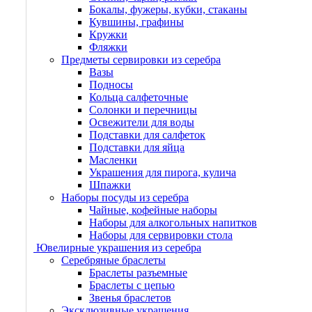
Бокалы, фужеры, кубки, стаканы
Кувшины, графины
Кружки
Фляжки
Предметы сервировки из серебра
Вазы
Подносы
Кольца салфеточные
Солонки и перечницы
Освежители для воды
Подставки для салфеток
Подставки для яйца
Масленки
Украшения для пирога, кулича
Шпажки
Наборы посуды из серебра
Чайные, кофейные наборы
Наборы для алкогольных напитков
Наборы для сервировки стола
Ювелирные украшения из серебра
Серебряные браслеты
Браслеты разъемные
Браслеты с цепью
Звенья браслетов
Эксклюзивные украшения