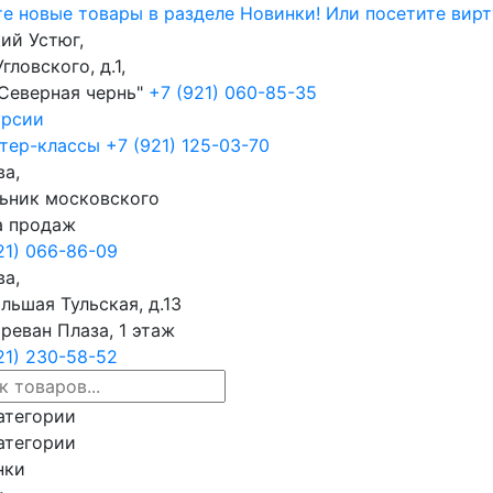
е новые товары в разделе Новинки!
Или посетите вир
ий Устюг,
Угловского, д.1,
Северная чернь"
+7 (921) 060-85-35
урсии
тер-классы
+7 (921) 125-03-70
а,
ьник московского
а продаж
21) 066-86-09
а,
ольшая Тульская, д.13
реван Плаза, 1 этаж
21) 230-58-52
атегории
атегории
нки