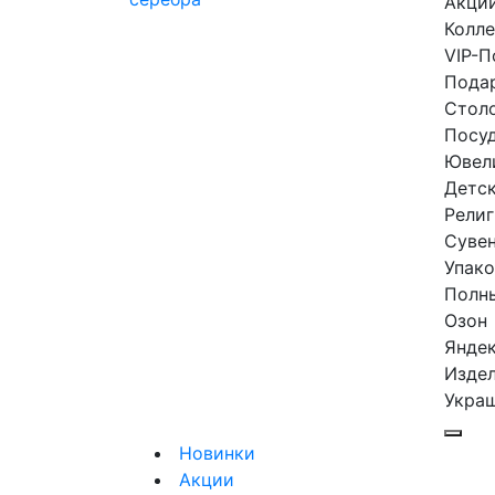
Акци
Колл
VIP-П
Подар
Столо
Посуд
Ювел
Детск
Религ
Сувен
Упако
Полны
Озон
Янде
Издел
Украш
Новинки
Акции