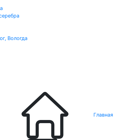
ра
серебра
юг, Вологда
Главная