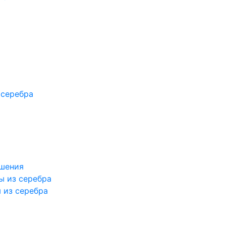
я
а
 серебра
ашения
ы из серебра
 из серебра