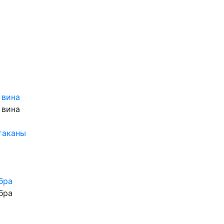
 вина
 вина
таканы
бра
бра