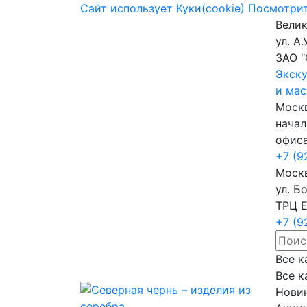
Сайт использует Куки(cookie)
Посмотрит
Велик
ул. А.
ЗАО "
Экск
и мас
Москв
начал
офис
+7 (9
Москв
ул. Б
ТРЦ Е
+7 (9
Все к
Все к
Нови