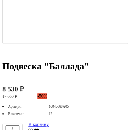
Подвеска "Баллада"
8 530 ₽
-50%
17 060 ₽
Артикул:
10040663А05
В наличии:
12
В корзину