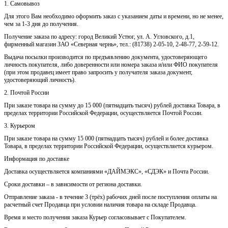
1. Самовывоз
Для этого Вам необходимо оформить заказ с указанием даты и времени, но не менее,
чем за 1-3 дня до получения.
Получение заказа по адресу: город Великий Устюг, ул. А. Угловского, д.1,
фирменный магазин ЗАО «Северная чернь», тел.: (81738) 2-05-10, 2-48-77, 2-59-12.
Выдача посылки производится по предъявлению документа, удостоверяющего
личность покупателя, либо доверенности или номера заказа и/или ФИО покупателя
(при этом продавец имеет право запросить у получателя заказа документ,
удостоверяющий личность).
2. Почтой России
При заказе товара на сумму до 15 000 (пятнадцать тысяч) рублей доставка Товара, в
пределах территории Российской Федерации, осуществляется Почтой России.
3. Курьером
При заказе товара на сумму 15 000 (пятнадцать тысяч) рублей и более доставка
Товара, в пределах территории Российской Федерации, осуществляется курьером.
Информация по доставке
Доставка осуществляется компаниями «ДАЙМЭКС», «СДЭК» и Почта России.
Сроки доставки – в зависимости от региона доставки.
Отправление заказа - в течение 3 (трёх) рабочих дней после поступления оплаты на
расчетный счет Продавца при условии наличия товара на складе Продавца.
Время и место получения заказа Курьер согласовывает с Покупателем.