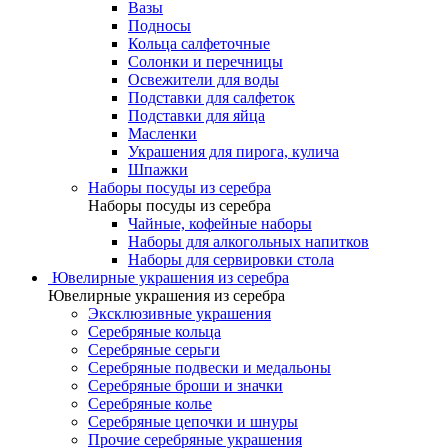
Вазы
Подносы
Кольца салфеточные
Солонки и перечницы
Освежители для воды
Подставки для салфеток
Подставки для яйца
Масленки
Украшения для пирога, кулича
Шпажки
Наборы посуды из серебра
Наборы посуды из серебра
Чайные, кофейные наборы
Наборы для алкогольных напитков
Наборы для сервировки стола
Ювелирные украшения из серебра
Ювелирные украшения из серебра
Эксклюзивные украшения
Серебряные кольца
Серебряные серьги
Серебряные подвески и медальоны
Серебряные броши и значки
Серебряные колье
Серебряные цепочки и шнуры
Прочие серебряные украшения