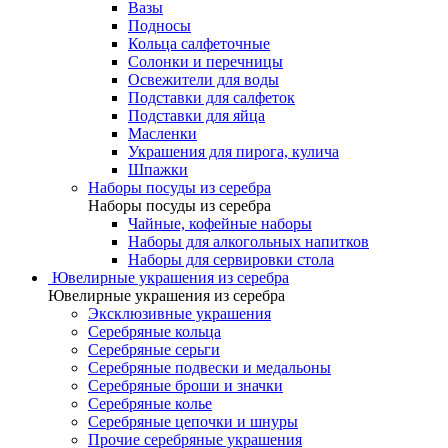
Вазы
Подносы
Кольца салфеточные
Солонки и перечницы
Освежители для воды
Подставки для салфеток
Подставки для яйца
Масленки
Украшения для пирога, кулича
Шпажки
Наборы посуды из серебра
Наборы посуды из серебра
Чайные, кофейные наборы
Наборы для алкогольных напитков
Наборы для сервировки стола
Ювелирные украшения из серебра
Ювелирные украшения из серебра
Эксклюзивные украшения
Серебряные кольца
Серебряные серьги
Серебряные подвески и медальоны
Серебряные броши и значки
Серебряные колье
Серебряные цепочки и шнуры
Прочие серебряные украшения