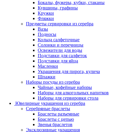
Бокалы, фужеры, кубки, стаканы
Кувшины, графины
Кружки
Фляжки
Предметы сервировки из серебра
Вазы
Подносы
Кольца салфеточные
Солонки и перечницы
Освежители для воды
Подставки для салфеток
Подставки для яйца
Масленки
Украшения для пирога, кулича
Шпажки
Наборы посуды из серебра
Чайные, кофейные наборы
Наборы для алкогольных напитков
Наборы для сервировки стола
Ювелирные украшения из серебра
Серебряные браслеты
Браслеты разъемные
Браслеты с цепью
Звенья браслетов
Эксклюзивные украшения