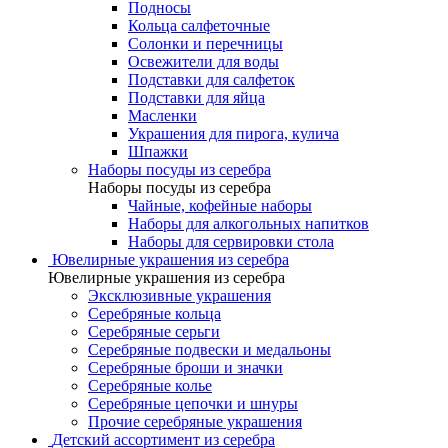
Подносы
Кольца салфеточные
Солонки и перечницы
Освежители для воды
Подставки для салфеток
Подставки для яйца
Масленки
Украшения для пирога, кулича
Шпажки
Наборы посуды из серебра
Наборы посуды из серебра
Чайные, кофейные наборы
Наборы для алкогольных напитков
Наборы для сервировки стола
Ювелирные украшения из серебра
Ювелирные украшения из серебра
Эксклюзивные украшения
Серебряные кольца
Серебряные серьги
Серебряные подвески и медальоны
Серебряные броши и значки
Серебряные колье
Серебряные цепочки и шнуры
Прочие серебряные украшения
Детский ассортимент из серебра