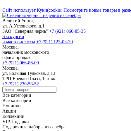
Сайт использует Куки(cookie)
Посмотрите новые товары в разд
Великий Устюг,
ул. А.Угловского, д.1,
ЗАО "Северная чернь"
+7 (921) 060-85-35
Экскурсии
и мастер-классы
+7 (921) 125-03-70
Москва,
начальник московского
офиса продаж
+7 (921) 066-86-09
Москва,
ул. Большая Тульская, д.13
ТРЦ Ереван Плаза, 1 этаж
+7 (921) 230-58-52
Все категории
Все категории
Новинки
Акции
Коллекции
VIP-Подарки
Подарочные наборы из серебра