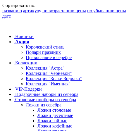
Сортировать по:
названию
артикулу
по возрастанию цены
по убыванию цены
дате
Новинки
Акции
Королевский стиль
Подари праздник
Православие в серебре
Коллекции
Коллекция "Астра"
Коллекция "Черневой"
Коллекция "Знаки Зодиака"
Коллекция "Именная"
VIP-Подарки
Подарочные наборы из серебра
Столовые приборы из серебра
Ложки из серебра
Ложки столовые
Ложки десертные
Ложки чайные
Ложки кофейные