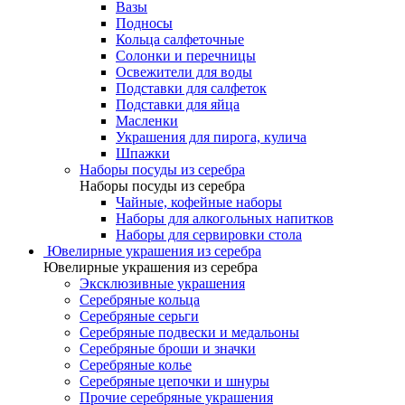
Вазы
Подносы
Кольца салфеточные
Солонки и перечницы
Освежители для воды
Подставки для салфеток
Подставки для яйца
Масленки
Украшения для пирога, кулича
Шпажки
Наборы посуды из серебра
Наборы посуды из серебра
Чайные, кофейные наборы
Наборы для алкогольных напитков
Наборы для сервировки стола
Ювелирные украшения из серебра
Ювелирные украшения из серебра
Эксклюзивные украшения
Серебряные кольца
Серебряные серьги
Серебряные подвески и медальоны
Серебряные броши и значки
Серебряные колье
Серебряные цепочки и шнуры
Прочие серебряные украшения