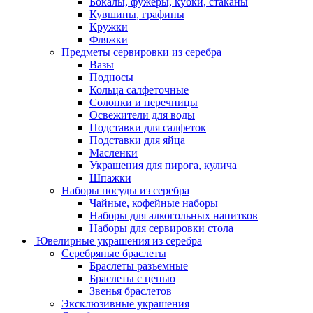
Бокалы, фужеры, кубки, стаканы
Кувшины, графины
Кружки
Фляжки
Предметы сервировки из серебра
Вазы
Подносы
Кольца салфеточные
Солонки и перечницы
Освежители для воды
Подставки для салфеток
Подставки для яйца
Масленки
Украшения для пирога, кулича
Шпажки
Наборы посуды из серебра
Чайные, кофейные наборы
Наборы для алкогольных напитков
Наборы для сервировки стола
Ювелирные украшения из серебра
Серебряные браслеты
Браслеты разъемные
Браслеты с цепью
Звенья браслетов
Эксклюзивные украшения