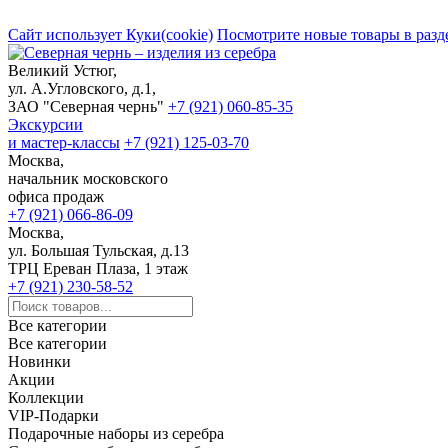
Сайт использует Куки(cookie)
Посмотрите новые товары в разд
Великий Устюг,
ул. А.Угловского, д.1,
ЗАО "Северная чернь"
+7 (921) 060-85-35
Экскурсии
и мастер-классы
+7 (921) 125-03-70
Москва,
начальник московского
офиса продаж
+7 (921) 066-86-09
Москва,
ул. Большая Тульская, д.13
ТРЦ Ереван Плаза, 1 этаж
+7 (921) 230-58-52
Все категории
Все категории
Новинки
Акции
Коллекции
VIP-Подарки
Подарочные наборы из серебра