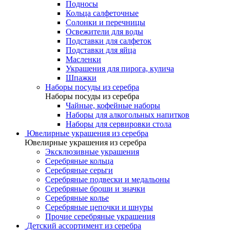
Подносы
Кольца салфеточные
Солонки и перечницы
Освежители для воды
Подставки для салфеток
Подставки для яйца
Масленки
Украшения для пирога, кулича
Шпажки
Наборы посуды из серебра
Наборы посуды из серебра
Чайные, кофейные наборы
Наборы для алкогольных напитков
Наборы для сервировки стола
Ювелирные украшения из серебра
Ювелирные украшения из серебра
Эксклюзивные украшения
Серебряные кольца
Серебряные серьги
Серебряные подвески и медальоны
Серебряные броши и значки
Серебряные колье
Серебряные цепочки и шнуры
Прочие серебряные украшения
Детский ассортимент из серебра