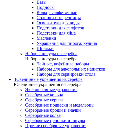
Вазы
Подносы
Кольца салфеточные
Солонки и перечницы
Освежители для воды
Подставки для салфеток
Подставки для яйца
Масленки
Украшения для пирога, кулича
Шпажки
Наборы посуды из серебра
Наборы посуды из серебра
Чайные, кофейные наборы
Наборы для алкогольных напитков
Наборы для сервировки стола
Ювелирные украшения из серебра
Ювелирные украшения из серебра
Эксклюзивные украшения
Серебряные кольца
Серебряные серьги
Серебряные подвески и медальоны
Серебряные броши и значки
Серебряные колье
Серебряные цепочки и шнуры
Прочие серебряные украшения