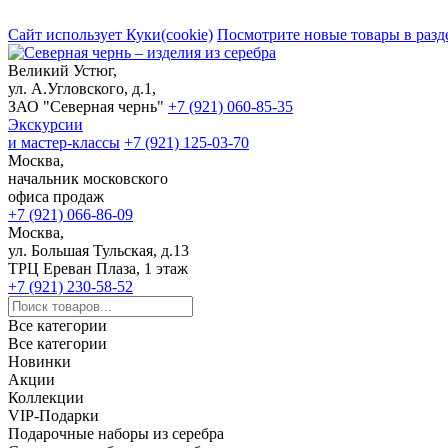
Сайт использует Куки(cookie)
Посмотрите новые товары в разд
Великий Устюг,
ул. А.Угловского, д.1,
ЗАО "Северная чернь"
+7 (921) 060-85-35
Экскурсии
и мастер-классы
+7 (921) 125-03-70
Москва,
начальник московского
офиса продаж
+7 (921) 066-86-09
Москва,
ул. Большая Тульская, д.13
ТРЦ Ереван Плаза, 1 этаж
+7 (921) 230-58-52
Все категории
Все категории
Новинки
Акции
Коллекции
VIP-Подарки
Подарочные наборы из серебра