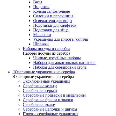
Вазы
Подносы
Кольца салфеточные
Солонки и перечницы
Освежители для воды
Подставки для салфеток
Подставки для яйца
Масленки
Украшения для пирога, кулича
Шпажки
Наборы посуды из серебра
Наборы посуды из серебра
Чайные, кофейные наборы
Наборы для алкогольных напитков
Наборы для сервировки стола
Ювелирные украшения из серебра
Ювелирные украшения из серебра
Эксклюзивные украшения
Серебряные кольца
Серебряные серьги
Серебряные подвески и медальоны
Серебряные броши и значки
Серебряные колье
Серебряные цепочки и шнуры
Прочие серебряные украшения