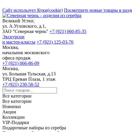
Сайт использует Куки(cookie)
Посмотрите новые товары в разд
Великий Устюг,
ул. А.Угловского, д.1,
ЗАО "Северная чернь"
+7 (921) 060-85-35
Экскурсии
и мастер-классы
+7 (921) 125-03-70
Москва,
начальник московского
офиса продаж
+7 (921) 066-86-09
Москва,
ул. Большая Тульская, д.13
ТРЦ Ереван Плаза, 1 этаж
+7 (921) 230-58-52
Все категории
Все категории
Новинки
Акции
Коллекции
VIP-Подарки
Подарочные наборы из серебра