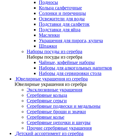
Подносы
Кольца салфеточные
Солонки и перечницы
Освежители для воды
Подставки для салфеток
Подставки для яйца
Масленки
Украшения для пирога, кулича
Шпажки
Наборы посуды из серебра
Наборы посуды из серебра
Чайные, кофейные наборы
Наборы для алкогольных напитков
Наборы для сервировки стола
Ювелирные украшения из серебра
Ювелирные украшения из серебра
Эксклюзивные украшения
Серебряные кольца
Серебряные серьги
Серебряные подвески и медальоны
Серебряные броши и значки
Серебряные колье
Серебряные цепочки и шнуры
Прочие серебряные украшения
Детский ассортимент из серебра