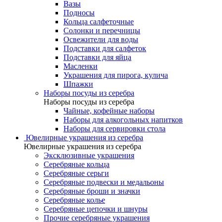
Вазы
Подносы
Кольца салфеточные
Солонки и перечницы
Освежители для воды
Подставки для салфеток
Подставки для яйца
Масленки
Украшения для пирога, кулича
Шпажки
Наборы посуды из серебра
Наборы посуды из серебра
Чайные, кофейные наборы
Наборы для алкогольных напитков
Наборы для сервировки стола
Ювелирные украшения из серебра
Ювелирные украшения из серебра
Эксклюзивные украшения
Серебряные кольца
Серебряные серьги
Серебряные подвески и медальоны
Серебряные броши и значки
Серебряные колье
Серебряные цепочки и шнуры
Прочие серебряные украшения