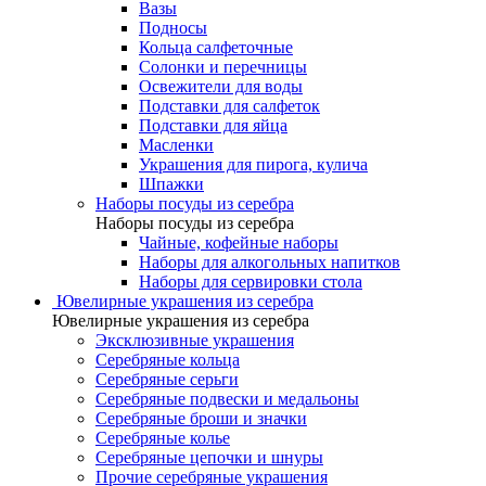
Вазы
Подносы
Кольца салфеточные
Солонки и перечницы
Освежители для воды
Подставки для салфеток
Подставки для яйца
Масленки
Украшения для пирога, кулича
Шпажки
Наборы посуды из серебра
Наборы посуды из серебра
Чайные, кофейные наборы
Наборы для алкогольных напитков
Наборы для сервировки стола
Ювелирные украшения из серебра
Ювелирные украшения из серебра
Эксклюзивные украшения
Серебряные кольца
Серебряные серьги
Серебряные подвески и медальоны
Серебряные броши и значки
Серебряные колье
Серебряные цепочки и шнуры
Прочие серебряные украшения