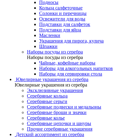
Подносы
Кольца салфеточные
Солонки и перечницы
Освежители для воды
Подставки для салфеток
Подставки для яйца
Масленки
Украшения для пирога, кулича
Шпажки
Наборы посуды из серебра
Наборы посуды из серебра
Чайные, кофейные наборы
Наборы для алкогольных напитков
Наборы для сервировки стола
Ювелирные украшения из серебра
Ювелирные украшения из серебра
Эксклюзивные украшения
Серебряные кольца
Серебряные серьги
Серебряные подвески и медальоны
Серебряные броши и значки
Серебряные колье
Серебряные цепочки и шнуры
Прочие серебряные украшения
Детский ассортимент из серебра