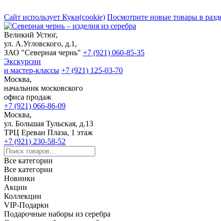
Сайт использует Куки(cookie)
Посмотрите новые товары в разд
Великий Устюг,
ул. А.Угловского, д.1,
ЗАО "Северная чернь"
+7 (921) 060-85-35
Экскурсии
и мастер-классы
+7 (921) 125-03-70
Москва,
начальник московского
офиса продаж
+7 (921) 066-86-09
Москва,
ул. Большая Тульская, д.13
ТРЦ Ереван Плаза, 1 этаж
+7 (921) 230-58-52
Все категории
Все категории
Новинки
Акции
Коллекции
VIP-Подарки
Подарочные наборы из серебра