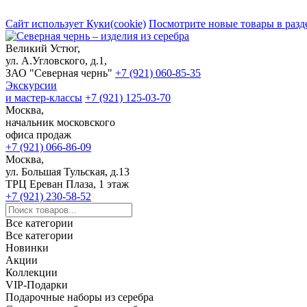
Сайт использует Куки(cookie)
Посмотрите новые товары в разд
Великий Устюг,
ул. А.Угловского, д.1,
ЗАО "Северная чернь"
+7 (921) 060-85-35
Экскурсии
и мастер-классы
+7 (921) 125-03-70
Москва,
начальник московского
офиса продаж
+7 (921) 066-86-09
Москва,
ул. Большая Тульская, д.13
ТРЦ Ереван Плаза, 1 этаж
+7 (921) 230-58-52
Все категории
Все категории
Новинки
Акции
Коллекции
VIP-Подарки
Подарочные наборы из серебра