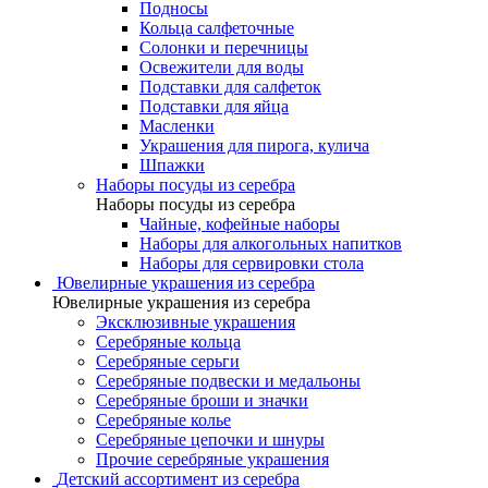
Подносы
Кольца салфеточные
Солонки и перечницы
Освежители для воды
Подставки для салфеток
Подставки для яйца
Масленки
Украшения для пирога, кулича
Шпажки
Наборы посуды из серебра
Наборы посуды из серебра
Чайные, кофейные наборы
Наборы для алкогольных напитков
Наборы для сервировки стола
Ювелирные украшения из серебра
Ювелирные украшения из серебра
Эксклюзивные украшения
Серебряные кольца
Серебряные серьги
Серебряные подвески и медальоны
Серебряные броши и значки
Серебряные колье
Серебряные цепочки и шнуры
Прочие серебряные украшения
Детский ассортимент из серебра