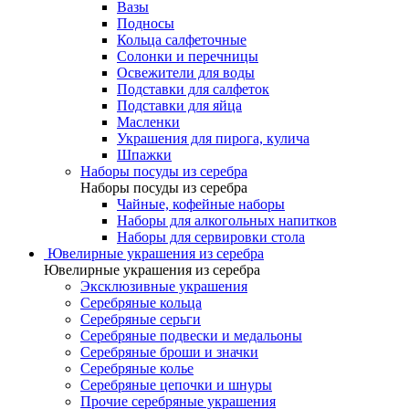
Вазы
Подносы
Кольца салфеточные
Солонки и перечницы
Освежители для воды
Подставки для салфеток
Подставки для яйца
Масленки
Украшения для пирога, кулича
Шпажки
Наборы посуды из серебра
Наборы посуды из серебра
Чайные, кофейные наборы
Наборы для алкогольных напитков
Наборы для сервировки стола
Ювелирные украшения из серебра
Ювелирные украшения из серебра
Эксклюзивные украшения
Серебряные кольца
Серебряные серьги
Серебряные подвески и медальоны
Серебряные броши и значки
Серебряные колье
Серебряные цепочки и шнуры
Прочие серебряные украшения