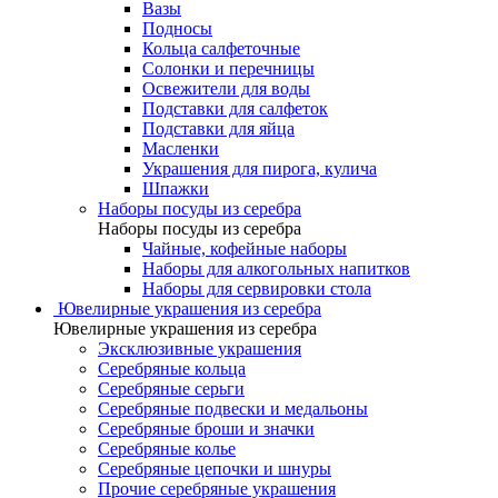
Вазы
Подносы
Кольца салфеточные
Солонки и перечницы
Освежители для воды
Подставки для салфеток
Подставки для яйца
Масленки
Украшения для пирога, кулича
Шпажки
Наборы посуды из серебра
Наборы посуды из серебра
Чайные, кофейные наборы
Наборы для алкогольных напитков
Наборы для сервировки стола
Ювелирные украшения из серебра
Ювелирные украшения из серебра
Эксклюзивные украшения
Серебряные кольца
Серебряные серьги
Серебряные подвески и медальоны
Серебряные броши и значки
Серебряные колье
Серебряные цепочки и шнуры
Прочие серебряные украшения