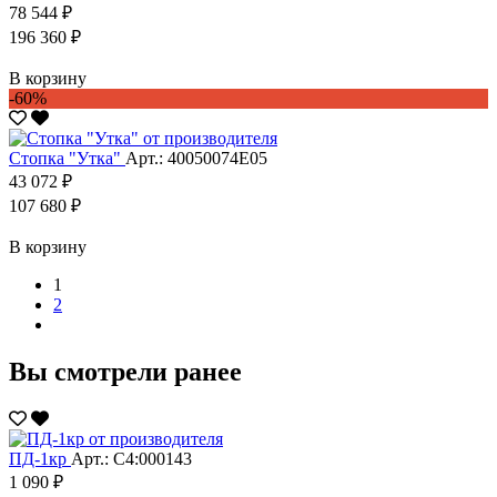
78 544 ₽
196 360 ₽
В корзину
-60%
Стопка "Утка"
Арт.: 40050074Е05
43 072 ₽
107 680 ₽
В корзину
1
2
Вы смотрели ранее
ПД-1кр
Арт.: С4:000143
1 090 ₽