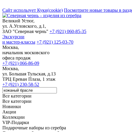
Сайт использует Куки(cookie)
Посмотрите новые товары в разд
Великий Устюг,
ул. А.Угловского, д.1,
ЗАО "Северная чернь"
+7 (921) 060-85-35
Экскурсии
и мастер-классы
+7 (921) 125-03-70
Москва,
начальник московского
офиса продаж
+7 (921) 066-86-09
Москва,
ул. Большая Тульская, д.13
ТРЦ Ереван Плаза, 1 этаж
+7 (921) 230-58-52
Все категории
Все категории
Новинки
Акции
Коллекции
VIP-Подарки
Подарочные наборы из серебра