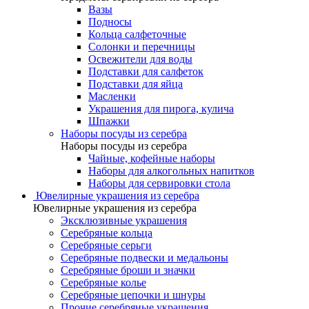
Вазы
Подносы
Кольца салфеточные
Солонки и перечницы
Освежители для воды
Подставки для салфеток
Подставки для яйца
Масленки
Украшения для пирога, кулича
Шпажки
Наборы посуды из серебра
Наборы посуды из серебра
Чайные, кофейные наборы
Наборы для алкогольных напитков
Наборы для сервировки стола
Ювелирные украшения из серебра
Ювелирные украшения из серебра
Эксклюзивные украшения
Серебряные кольца
Серебряные серьги
Серебряные подвески и медальоны
Серебряные броши и значки
Серебряные колье
Серебряные цепочки и шнуры
Прочие серебряные украшения