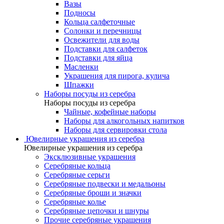
Вазы
Подносы
Кольца салфеточные
Солонки и перечницы
Освежители для воды
Подставки для салфеток
Подставки для яйца
Масленки
Украшения для пирога, кулича
Шпажки
Наборы посуды из серебра
Наборы посуды из серебра
Чайные, кофейные наборы
Наборы для алкогольных напитков
Наборы для сервировки стола
Ювелирные украшения из серебра
Ювелирные украшения из серебра
Эксклюзивные украшения
Серебряные кольца
Серебряные серьги
Серебряные подвески и медальоны
Серебряные броши и значки
Серебряные колье
Серебряные цепочки и шнуры
Прочие серебряные украшения