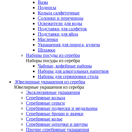
Вазы
Подносы
Кольца салфеточные
Солонки и перечницы
Освежители для воды
Подставки для салфеток
Подставки для яйца
Масленки
Украшения для пирога, кулича
Шпажки
Наборы посуды из серебра
Наборы посуды из серебра
Чайные, кофейные наборы
Наборы для алкогольных напитков
Наборы для сервировки стола
Ювелирные украшения из серебра
Ювелирные украшения из серебра
Эксклюзивные украшения
Серебряные кольца
Серебряные серьги
Серебряные подвески и медальоны
Серебряные броши и значки
Серебряные колье
Серебряные цепочки и шнуры
Прочие серебряные украшения