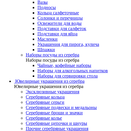
Вазы
Подносы
Кольца салфеточные
Солонки и перечницы
Освежители для воды
Подставки для салфеток
Подставки для яйца
Масленки
Украшения для пирога, кулича
Шпажки
Наборы посуды из серебра
Наборы посуды из серебра
Чайные, кофейные наборы
Наборы для алкогольных напитков
Наборы для сервировки стола
Ювелирные украшения из серебра
Ювелирные украшения из серебра
Эксклюзивные украшения
Серебряные кольца
Серебряные серьги
Серебряные подвески и медальоны
Серебряные броши и значки
Серебряные колье
Серебряные цепочки и шнуры
Прочие серебряные украшения