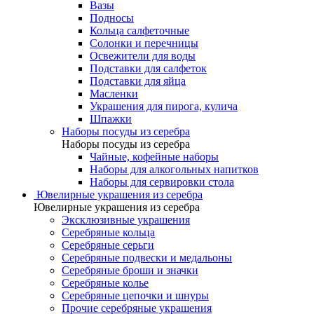
Вазы
Подносы
Кольца салфеточные
Солонки и перечницы
Освежители для воды
Подставки для салфеток
Подставки для яйца
Масленки
Украшения для пирога, кулича
Шпажки
Наборы посуды из серебра
Наборы посуды из серебра
Чайные, кофейные наборы
Наборы для алкогольных напитков
Наборы для сервировки стола
Ювелирные украшения из серебра
Ювелирные украшения из серебра
Эксклюзивные украшения
Серебряные кольца
Серебряные серьги
Серебряные подвески и медальоны
Серебряные броши и значки
Серебряные колье
Серебряные цепочки и шнуры
Прочие серебряные украшения