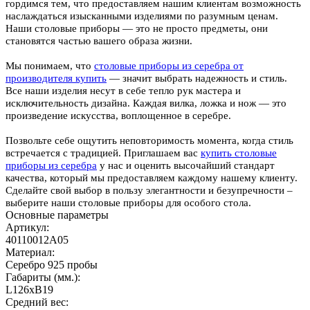
гордимся тем, что предоставляем нашим клиентам возможность
наслаждаться изысканными изделиями по разумным ценам.
Наши столовые приборы — это не просто предметы, они
становятся частью вашего образа жизни.
Мы понимаем, что
столовые приборы из серебра от
производителя купить
— значит выбрать надежность и стиль.
Все наши изделия несут в себе тепло рук мастера и
исключительность дизайна. Каждая вилка, ложка и нож — это
произведение искусства, воплощенное в серебре.
Позвольте себе ощутить неповторимость момента, когда стиль
встречается с традицией. Приглашаем вас
купить столовые
приборы из серебра
у нас и оценить высочайший стандарт
качества, который мы предоставляем каждому нашему клиенту.
Сделайте свой выбор в пользу элегантности и безупречности –
выберите наши столовые приборы для особого стола.
Основные параметры
Артикул:
40110012А05
Материал:
Серебро 925 пробы
Габариты (мм.):
L126хB19
Средний вес: