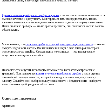
сервировки стола, а настоящая инвестиция в качество и статус.
Купить столовые приборы из серебра недорого
у нас — это возможность совместить
высокое качество и доступность. Мы гордимся тем, что предоставляем нашим
клиентам возможность наслаждаться изысканными изделиями по разумным ценам.
Наши столовые приборы — это не просто предметы, они становятся частью вашего
образа жизни.
Мы понимаем, что
столовые приборы из серебра от производителя купить
— значит
выбрать надежность и стиль. Все наши изделия несут в себе тепло рук мастера и
исключительность дизайна. Каждая вилка, ложка и нож — это произведение
искусства, воплощенное в серебре.
Позвольте себе ощутить неповторимость момента, когда стиль встречается с
традицией. Приглашаем вас
купить столовые приборы из серебра
у нас и оценить
высочайший стандарт качества, который мы предоставляем каждому нашему
клиенту. Сделайте свой выбор в пользу элегантности и безупречности – выберите
наши столовые приборы для особого стола.
Основные параметры
Артикул: