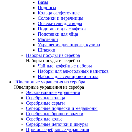
Вазы
Подносы
Кольца салфеточные
Солонки и перечницы
Освежители для воды
Подставки для салфеток
Подставки для яйца
Масленки
Украшения для пирога, кулича
Шпажки
Наборы посуды из серебра
Наборы посуды из серебра
Чайные, кофейные наборы
Наборы для алкогольных напитков
Наборы для сервировки стола
Ювелирные украшения из серебра
Ювелирные украшения из серебра
Эксклюзивные украшения
Серебряные кольца
Серебряные серьги
Серебряные подвески и медальоны
Серебряные броши и значки
Серебряные колье
Серебряные цепочки и шнуры
Прочие серебряные украшения