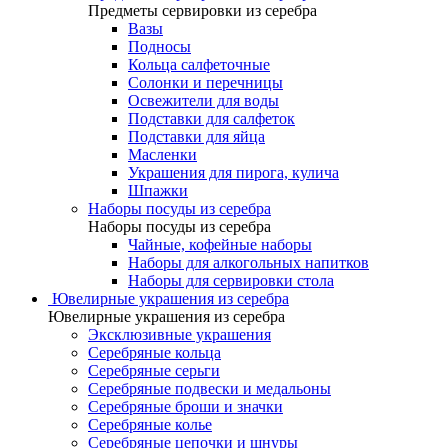
Предметы сервировки из серебра
Вазы
Подносы
Кольца салфеточные
Солонки и перечницы
Освежители для воды
Подставки для салфеток
Подставки для яйца
Масленки
Украшения для пирога, кулича
Шпажки
Наборы посуды из серебра
Наборы посуды из серебра
Чайные, кофейные наборы
Наборы для алкогольных напитков
Наборы для сервировки стола
Ювелирные украшения из серебра
Ювелирные украшения из серебра
Эксклюзивные украшения
Серебряные кольца
Серебряные серьги
Серебряные подвески и медальоны
Серебряные броши и значки
Серебряные колье
Серебряные цепочки и шнуры