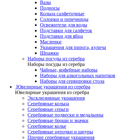
Вазы
Подносы
Кольца салфеточные
Солонки и перечницы
Освежители для воды
Подставки для салфеток
Подставки для яйца
Масленки
Украшения для пирога, кулича
Шпажки
Наборы посуды из серебра
Наборы посуды из серебра
Чайные, кофейные наборы
Наборы для алкогольных напитков
Наборы для сервировки стола
Ювелирные украшения из серебра
Ювелирные украшения из серебра
Эксклюзивные украшения
Серебряные кольца
Серебряные серьги
Серебряные подвески и медальоны
Серебряные броши и значки
Серебряные колье
Серебряные цепочки и шнуры
Прочие серебряные украшения