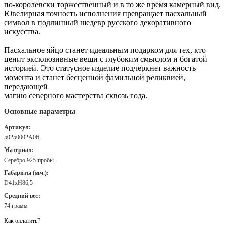
по-королевски торжественный и в то же время камерный вид.
Ювелирная точность исполнения превращает пасхальный
символ в подлинный шедевр русского декоративного
искусства.
Пасхальное яйцо станет идеальным подарком для тех, кто
ценит эксклюзивные вещи с глубоким смыслом и богатой
историей. Это статусное изделие подчеркнет важность
момента и станет бесценной фамильной реликвией,
передающей
магию северного мастерства сквозь года.
Основные параметры
Артикул:
50250002А06
Материал:
Серебро 925 пробы
Габариты (мм.):
D41хH86,5
Средний вес:
74 грамм
Как оплатить?