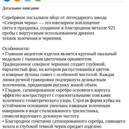
Детальное описание
Серебряное пасхальное яйцо от легендарного завода
«Северная чернь» — это ювелирное воплощение
света и праздника, созданное в благородном металле 925
пробы с виртуозным использованием древних
техник золочения и чернения.
Особенности:
• Главным акцентом изделия является крупный овальный
медальон с пышным цветочным орнаментом.
Традиционное северное чернение создает глубокий,
бархатистый фон, на котором распустившийся цветок
и изящные бутоны сияют с особенной чистотой. Каждая
линия ручной гравировки подчеркнута деликатным
золочением, придающим рисунку живой объем.
• Гладкое, сатинированное серебро основного корпуса
эффектно контрастирует с горизонтальными поясками
золоченого геометрического узора. Строгая форма кубка на
устойчивом основании увенчана изящным золоченым
навершием в виде стилизованного трилистника,
символизирующего духовную чистоту.
• Благородное сочетание сатинированного серебра, сияющего
золота и глубокой темной черни придает изделию