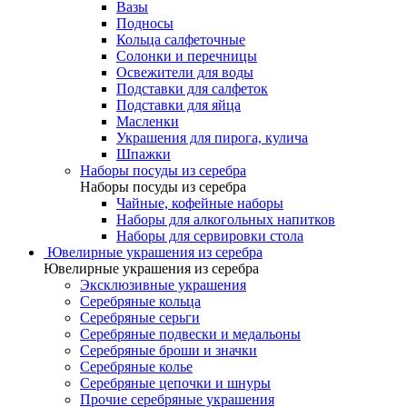
Вазы
Подносы
Кольца салфеточные
Солонки и перечницы
Освежители для воды
Подставки для салфеток
Подставки для яйца
Масленки
Украшения для пирога, кулича
Шпажки
Наборы посуды из серебра
Наборы посуды из серебра
Чайные, кофейные наборы
Наборы для алкогольных напитков
Наборы для сервировки стола
Ювелирные украшения из серебра
Ювелирные украшения из серебра
Эксклюзивные украшения
Серебряные кольца
Серебряные серьги
Серебряные подвески и медальоны
Серебряные броши и значки
Серебряные колье
Серебряные цепочки и шнуры
Прочие серебряные украшения