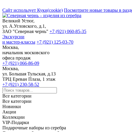
Сайт использует Куки(cookie)
Посмотрите новые товары в разд
Великий Устюг,
ул. А.Угловского, д.1,
ЗАО "Северная чернь"
+7 (921) 060-85-35
Экскурсии
и мастер-классы
+7 (921) 125-03-70
Москва,
начальник московского
офиса продаж
+7 (921) 066-86-09
Москва,
ул. Большая Тульская, д.13
ТРЦ Ереван Плаза, 1 этаж
+7 (921) 230-58-52
Все категории
Все категории
Новинки
Акции
Коллекции
VIP-Подарки
Подарочные наборы из серебра