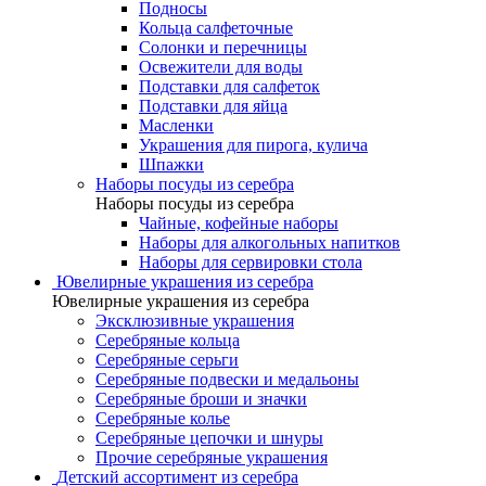
Подносы
Кольца салфеточные
Солонки и перечницы
Освежители для воды
Подставки для салфеток
Подставки для яйца
Масленки
Украшения для пирога, кулича
Шпажки
Наборы посуды из серебра
Наборы посуды из серебра
Чайные, кофейные наборы
Наборы для алкогольных напитков
Наборы для сервировки стола
Ювелирные украшения из серебра
Ювелирные украшения из серебра
Эксклюзивные украшения
Серебряные кольца
Серебряные серьги
Серебряные подвески и медальоны
Серебряные броши и значки
Серебряные колье
Серебряные цепочки и шнуры
Прочие серебряные украшения
Детский ассортимент из серебра