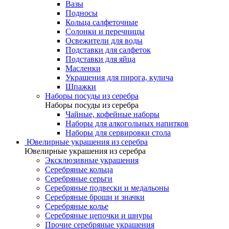
Вазы
Подносы
Кольца салфеточные
Солонки и перечницы
Освежители для воды
Подставки для салфеток
Подставки для яйца
Масленки
Украшения для пирога, кулича
Шпажки
Наборы посуды из серебра
Наборы посуды из серебра
Чайные, кофейные наборы
Наборы для алкогольных напитков
Наборы для сервировки стола
Ювелирные украшения из серебра
Ювелирные украшения из серебра
Эксклюзивные украшения
Серебряные кольца
Серебряные серьги
Серебряные подвески и медальоны
Серебряные броши и значки
Серебряные колье
Серебряные цепочки и шнуры
Прочие серебряные украшения