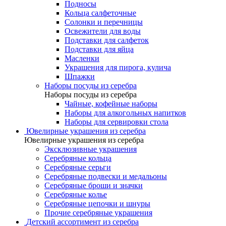
Подносы
Кольца салфеточные
Солонки и перечницы
Освежители для воды
Подставки для салфеток
Подставки для яйца
Масленки
Украшения для пирога, кулича
Шпажки
Наборы посуды из серебра
Наборы посуды из серебра
Чайные, кофейные наборы
Наборы для алкогольных напитков
Наборы для сервировки стола
Ювелирные украшения из серебра
Ювелирные украшения из серебра
Эксклюзивные украшения
Серебряные кольца
Серебряные серьги
Серебряные подвески и медальоны
Серебряные броши и значки
Серебряные колье
Серебряные цепочки и шнуры
Прочие серебряные украшения
Детский ассортимент из серебра