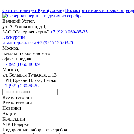
Сайт использует Куки(cookie)
Посмотрите новые товары в разд
Великий Устюг,
ул. А.Угловского, д.1,
ЗАО "Северная чернь"
+7 (921) 060-85-35
Экскурсии
и мастер-классы
+7 (921) 125-03-70
Москва,
начальник московского
офиса продаж
+7 (921) 066-86-09
Москва,
ул. Большая Тульская, д.13
ТРЦ Ереван Плаза, 1 этаж
+7 (921) 230-58-52
Все категории
Все категории
Новинки
Акции
Коллекции
VIP-Подарки
Подарочные наборы из серебра