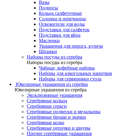
Вазы
Подносы
Кольца салфеточные
Солонки и перечницы
Освежители для воды
Подставки для салфеток
Подставки для яйца
Масленки
Украшения для пирога, кулича
Шпажки
Наборы посуды из серебра
Наборы посуды из серебра
Чайные, кофейные наборы
Наборы для алкогольных напитков
Наборы для сервировки стола
Ювелирные украшения из серебра
Ювелирные украшения из серебра
Эксклюзивные украшения
Серебряные кольца
Серебряные серьги
Серебряные подвески и медальоны
Серебряные броши и значки
Серебряные колье
Серебряные цепочки и шнуры
Прочие серебряные украшения